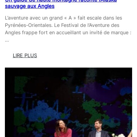
R
S
sauvage aux Angles
E
D
E
L’aventure avec un grand « A » fait escale dans les
P
Pyrénées-Orientales. Le Festival de l’Aventure des
E
Angles frappe fort en accueillant un invité de marque :
R
…
P
I
LIRE PLUS
G
:
N
U
A
N
N
G
D
U
É
I
V
D
O
E
I
D
L
E
E
H