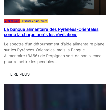
I
’
Q
E
U
U
E
R
ALERTE INFO
PYRÉNÉES-ORIENTALES
D
O
La banque alimentaire des Pyrénées-Orientales
E
S
sonne la charge après les révélations
T
P
R
O
Le spectre d’un détournement d’aide alimentaire plane
U
U
sur les Pyrénées-Orientales, mais la Banque
M
R
Alimentaire (BA66) de Perpignan sort de son silence
P
L
pour remettre les pendules…
’
A
LIRE PLUS
G
:
R
L
I
A
C
B
U
A
L
N