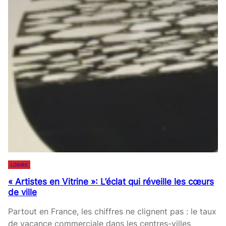
E
E
2
L
S
0
’
T
2
A
P
6
L
A
D
A
S
’
S
F
U
K
A
N
A
C
E
S
I
A
A
L
M
U
E
B
V
D
I
A
’
LOISIRS
T
G
Ê
I
« Artistes en Vitrine »: L’éclat qui réveille les cœurs
E
T
de ville
O
A
R
N
U
E
Partout en France, les chiffres ne clignent pas : le taux
S
X
H
de vacance commerciale dans les centres-villes