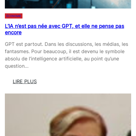
N
A
I
I
U
G
ÉCONOMIE
È
S
N
R
L’IA n’est pas née avec GPT, et elle ne pense pas
A
E
E
encore
L
S
H
O
P
GPT est partout. Dans les discussions, les médias, les
E
N
O
fantasmes. Pour beaucoup, il est devenu le symbole
U
D
U
absolu de l’intelligence artificielle, au point qu’une
R
E
R
question…
E
S
L
!
M
’
LIRE PLUS
A
É
:
I
T
L
R
É
’
E
2
I
S
0
A
2
N
6
’