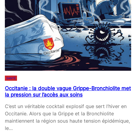
E
N
D
E
M
A
R
I
L
Y
N
SANTÉ
M
Occitanie : la double vague Grippe-Bronchiolite met
O
la pression sur l’accès aux soins
N
R
C’est un véritable cocktail explosif que sert l’hiver en
O
Occitanie. Alors que la Grippe et la Bronchiolite
E
maintiennent la région sous haute tension épidémique,
S
le…
’