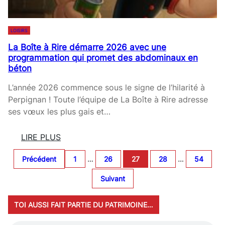
I
L
T
A
R
LOISIRS
C
I
La Boîte à Rire démarre 2026 avec une
O
N
programmation qui promet des abdominaux en
M
E
béton
É
D
»
L’année 2026 commence sous le signe de l’hilarité à
I
:
Perpignan ! Toute l’équipe de La Boîte à Rire adresse
E
L
ses vœux les plus gais et…
Q
’
U
É
LIRE PLUS
I
C
:
F
L
Précédent
1
…
26
27
28
…
54
L
A
A
A
Suivant
I
T
B
T
Q
O
R
TOI AUSSI FAIT PARTIE DU PATRIMOINE…
U
Î
I
I
T