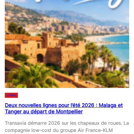
E
L
N
L
À
E
E
L
S
V
A
S
E
G
E
N
R
,
E
E
L
Z
E
E
U
N
C
E
T
O
L
E
U
A
C
P
H
D
LOISIRS
I
E
Deux nouvelles lignes pour l’été 2026 : Malaga et
N
P
Tanger au départ de Montpellier
N
O
O
I
Transavia démarre 2026 sur les chapeaux de roues. La
V
N
compagnie low-cost du groupe Air France-KLM