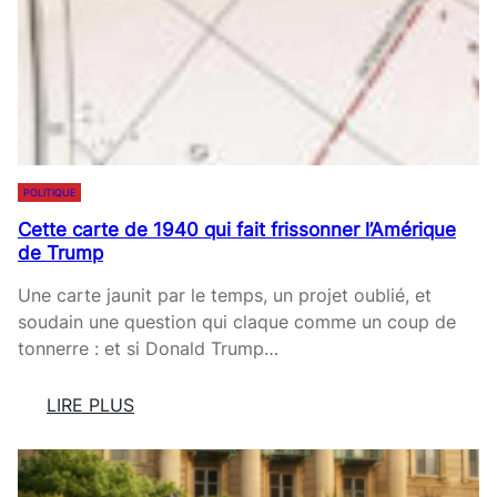
H
E
I
N
O
O
L
S
I
T
T
R
E
U
POLITIQUE
M
M
Cette carte de 1940 qui fait frissonner l’Amérique
E
D
de Trump
T
E
L
S
Une carte jaunit par le temps, un projet oublié, et
A
M
soudain une question qui claque comme un coup de
P
É
tonnerre : et si Donald Trump…
R
M
E
O
LIRE PLUS
S
I
:
S
R
C
I
E
E
O