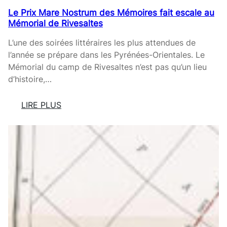
R
L
Le Prix Mare Nostrum des Mémoires fait escale au
I
E
Mémorial de Rivesaltes
E
V
N
A
L’une des soirées littéraires les plus attendues de
G
l’année se prépare dans les Pyrénées-Orientales. Le
U
Mémorial du camp de Rivesaltes n’est pas qu’un lieu
E
d’histoire,…
G
R
LIRE PLUS
I
:
P
L
P
E
E
P
-
R
B
I
R
X
O
M
N
A
C
R