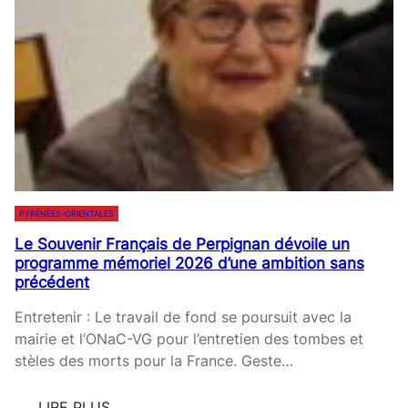
:
E
M
S
A
T
L
P
A
A
G
S
A
N
E
É
T
E
T
A
PYRÉNÉES-ORIENTALES
A
V
Le Souvenir Français de Perpignan dévoile un
N
E
programme mémoriel 2026 d’une ambition sans
G
C
précédent
E
G
R
P
Entretenir : Le travail de fond se poursuit avec la
A
T
mairie et l’ONaC-VG pour l’entretien des tombes et
U
,
stèles des morts pour la France. Geste…
D
E
É
T
LIRE PLUS