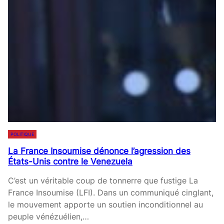
T
Q
U
U
R
E
E
A
:
L
L
I
E
M
G
E
O
N
U
T
V
A
POLITIQUE
E
I
La France Insoumise dénonce l’agression des
R
R
États-Unis contre le Venezuela
N
E
E
D
C’est un véritable coup de tonnerre que fustige La
M
E
France Insoumise (LFI). Dans un communiqué cinglant,
E
S
le mouvement apporte un soutien inconditionnel au
N
P
peuple vénézuélien,…
T