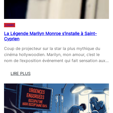
LOISIRS
La Légende Marilyn Monroe s’installe à Saint-
Cyprien
Coup de projecteur sur la star la plus mythique du
cinéma hollywoodien. Marilyn, mon amour, c’est le
nom de l’exposition événement qui fait sensation aux…
LIRE PLUS
:
L
A
L
É
G