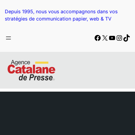
Aller
au
Depuis 1995, nous vous accompagnons dans vos
contenu
stratégies de communication papier, web & TV
Facebook
X
YouTub
Insta
Tik