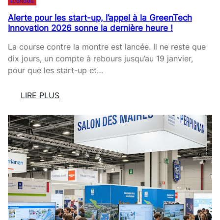
ÉCONOMIE
S
O
E
C
Alerte pour les start-up, l’appel à la GreenTech
N
D
L
Innovation 2026 sonne la dernière heure !
N
É
E
E
N
La course contre la montre est lancée. Il ne reste que
S
L
O
dix jours, un compte à rebours jusqu’au 19 janvier,
O
A
N
pour que les start-up et…
N
C
C
S
H
E
LIRE PLUS
O
A
L
:
U
R
’
A
T
G
A
L
I
E
G
E
E
A
R
R
N
P
E
T
R
S
E
È
S
P
S
I
O
L
O
U
E