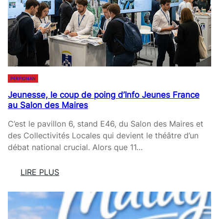
N
R
S
D
L
R
E
E
É
S
S
V
É
S
É
T
T
L
A
A
PERPIGNAN
A
T
R
T
Jeunesse, le coup de poing d’Info Jeunes France
S
T
I
au Salon des Maires
-
-
O
U
U
C’est le pavillon 6, stand E46, du Salon des Maires et
N
N
P
des Collectivités Locales qui devient le théâtre d’un
S
I
,
débat national crucial. Alors que 11…
S
L
C
’
LIRE PLUS
O
A
:
N
P
J
T
P
E
R
E
U