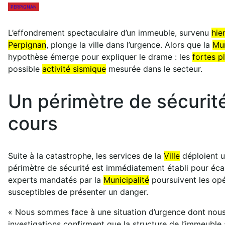
PERPIGNAN
L’effondrement spectaculaire d’un immeuble, survenu
hie
Perpignan
, plonge la ville dans l’urgence. Alors que la
Mun
hypothèse émerge pour expliquer le drame : les
fortes p
possible
activité sismique
mesurée dans le secteur.
Un périmètre de sécurité
cours
Suite à la catastrophe, les services de la
Ville
déploient un
périmètre de sécurité est immédiatement établi pour écarter
experts mandatés par la
Municipalité
poursuivent les opé
susceptibles de présenter un danger.
« Nous sommes face à une situation d’urgence dont nous
investigations confirment que la structure de l’immeuble 