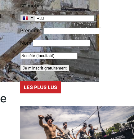
N° mobile
Prénom *
Nom
LES PLUS LUS
ée