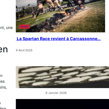
nt, une
SPORT
La Spartan Race revient à Carcassonne…
en
9 Avril 2025
« Artistes en Vitrine »:
Un
L’éclat qui réveille les cœurs
de ville
les
ins,
8 Janvier 2026
s
“La Belle au Bois Dormant” :
hèse