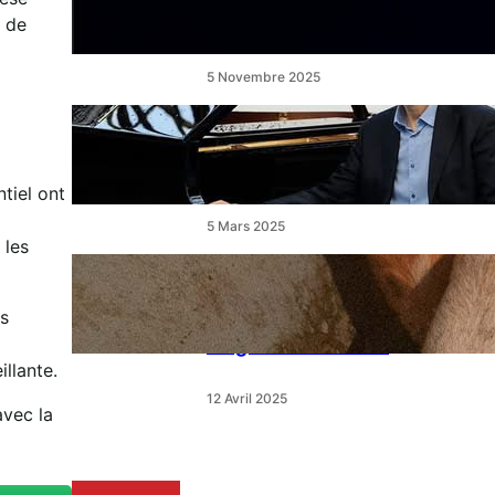
un ballet féerique au Théâtre
de l’Étang
 de
5 Novembre 2025
« Le Disciple » de Mikhaïl
Rudy à Perpignan le
vendredi 7 mars
tiel ont
5 Mars 2025
 les
« Qui est le moins clair » : ce
samedi, 30 actions partout
us
en France devant les
magasins E.Leclerc
llante.
12 Avril 2025
avec la