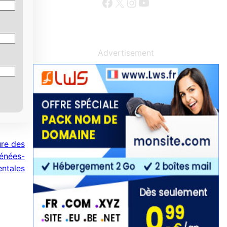
Facebook
X
Instagram
YouTube
Advertisement
ure des
rénées-
entales