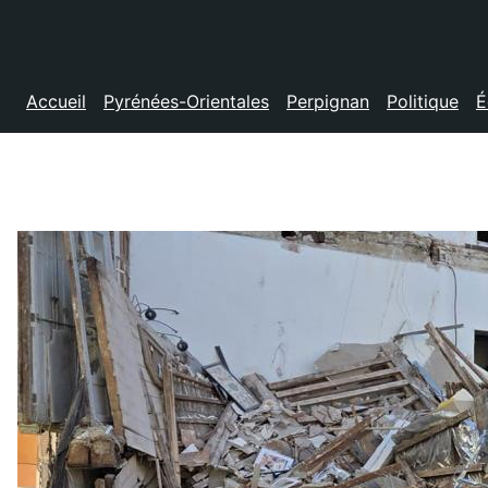
Accueil
Pyrénées-Orientales
Perpignan
Politique
É