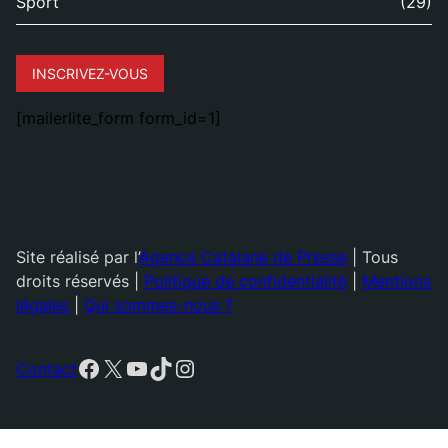
Sport
(29)
INSCRIVEZ-VOUS
[mailerlite_form form_id=1]
Site réalisé par l’
Agence Catalane de Presse
| Tous
droits réservés |
Politique de confidentialité
|
Mentions
légales
|
Qui sommes-nous ?
Facebook
X
YouTube
TikTok
Instagram
Contact