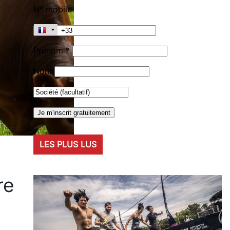
N° mobile
Prénom *
Nom
LES PLUS LUS
re