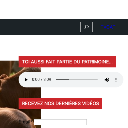
Search
TVCAT
TOI AUSSI FAIT PARTIE DU PATRIMOINE…
RECEVEZ NOS DERNIÈRES VIDÉOS
Email*