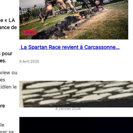
de « LA
rance de
SPORT
La Spartan Race revient à Carcassonne…
s pour
es.
9 Avril 2025
rview ou
des
idien le
« Artistes en Vitrine »: L’éclat
qui réveille les cœurs de ville
re
8 Janvier 2026
“La Belle au Bois Dormant” :
le
un ballet féerique au Théâtre
rer sa