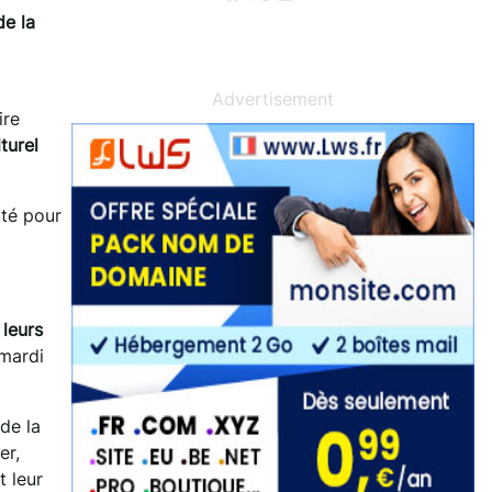
de la
Advertisement
ire
turel
ité pour
 leurs
 mardi
de la
er,
t leur