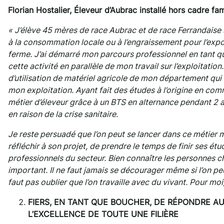
Florian Hostalier, Éleveur d’Aubrac installé hors cadre fa
« J’élève 45 mères de race Aubrac et de race Ferrandaise 
à la consommation locale ou à l’engraissement pour l’expo
ferme. J’ai démarré mon parcours professionnel en tant que
cette activité en parallèle de mon travail sur l’exploitatio
d’utilisation de matériel agricole de mon département qui
mon exploitation.
Ayant fait des études à l’origine en com
métier d’éleveur grâce à un BTS en alternance pendant 2 ans
en raison de la crise sanitaire.
Je reste persuadé que l’on peut se lancer dans ce métier m
réfléchir à son projet, de prendre le temps de finir ses étu
professionnels du secteur. Bien connaître les personnes ch
important. Il ne faut jamais se décourager même si l’on peut
faut pas oublier que l’on travaille avec du vivant. Pour moi,
FIERS, EN TANT QUE BOUCHER, DE RÉPONDRE AU
L’EXCELLENCE DE TOUTE UNE FILIÈRE