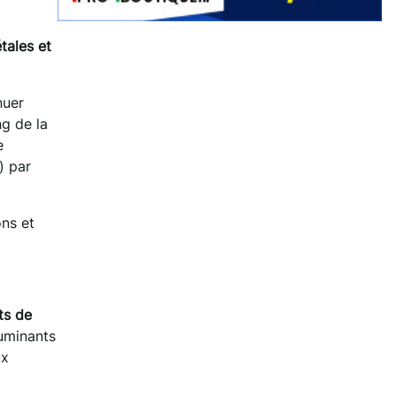
tales et
nuer
ng de la
e
) par
ons et
ts de
ruminants
ux