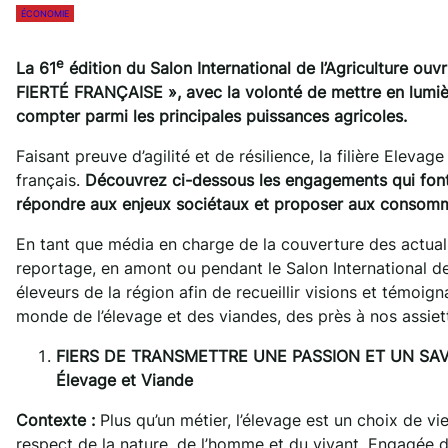
ÉCONOMIE
e
La 61
édition du Salon International de l’Agriculture ou
FIERTÉ FRANÇAISE », avec la volonté de mettre en lumièr
compter parmi les principales puissances agricoles.
Faisant preuve d’agilité et de résilience, la filière Eleva
français.
Découvrez ci-dessous les engagements qui font l
répondre aux enjeux sociétaux et proposer aux consomma
En tant que média en charge de la couverture des actual
reportage, en amont ou pendant le Salon International de
éleveurs de la région afin de recueillir visions et témoig
monde de l’élevage et des viandes, des près à nos assiett
FIERS DE TRANSMETTRE UNE PASSION ET UN SAVOIR-F
Élevage et Viande
Contexte :
Plus qu’un métier, l’élevage est un choix de vi
respect de la nature, de l’homme et du vivant. Engagée