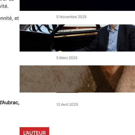
de l’Étang
ité.
5 Novembre 2025
nnité, et
« Le Disciple » de Mikhaïl
Rudy à Perpignan le vendredi
7 mars
5 Mars 2025
« Qui est le moins clair » : ce
samedi, 30 actions partout en
France devant les magasins
E.Leclerc
d’Aubrac,
12 Avril 2025
L’AUTEUR