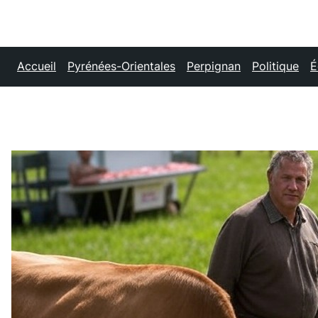
Accueil
Pyrénées-Orientales
Perpignan
Politique
É