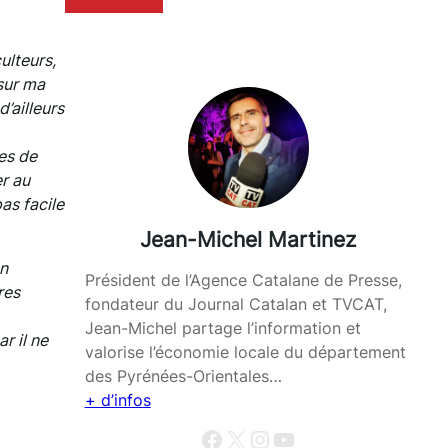
cu
lteurs,
sur ma
’ailleurs
es de
er au
as facile
Jean-Michel Martinez
en
Président de l’Agence Catalane de Presse,
res
fondateur du Journal Catalan et TVCAT,
Jean-Michel partage l’information et
r il ne
valorise l’économie locale du département
des Pyrénées-Orientales…
+ d’infos
Facebook
X
Instagram
YouTube