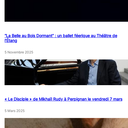
“La Belle au Bois Dormant” : un ballet féerique au Théâtre de
l’Étang
5 Novembre 2025
« Le Disciple » de Mikhaïl Rudy à Perpignan le vendredi 7 mars
5 Mars 2025