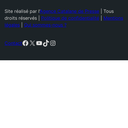
Site réalisé par l’
Agence Catalane de Presse
| Tous
droits réservés |
Politique de confidentialité
|
Mentions
légales
|
Qui sommes-nous ?
Facebook
X
YouTube
TikTok
Instagram
Contact