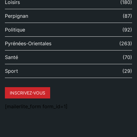
Loisirs
(180)
Perpignan
(87)
Politique
(92)
Pyrénées-Orientales
(263)
Santé
(70)
Sport
(29)
INSCRIVEZ-VOUS
[mailerlite_form form_id=1]