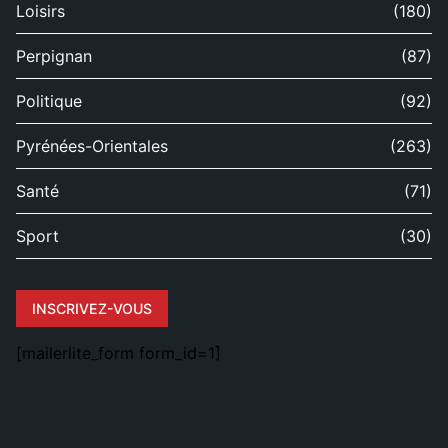
Loisirs
(180)
Perpignan
(87)
Politique
(92)
Pyrénées-Orientales
(263)
Santé
(71)
Sport
(30)
INSCRIVEZ-VOUS
[mailerlite_form form_id=1]