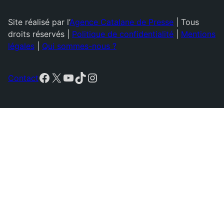
Site réalisé par l’
Agence Catalane de Presse
| Tous
droits réservés |
Politique de confidentialité
|
Mentions
légales
|
Qui sommes-nous ?
Facebook
X
YouTube
TikTok
Instagram
Contact