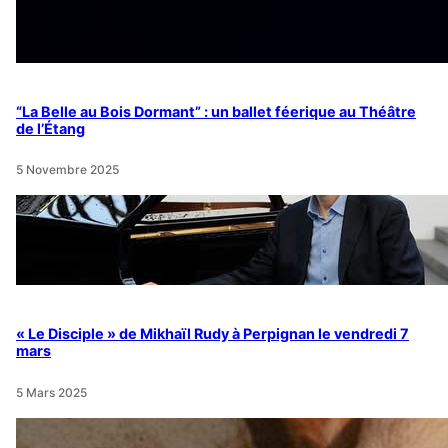
“La Belle au Bois Dormant” : un ballet féerique au Théâtre
de l’Étang
5 Novembre 2025
« Le Disciple » de Mikhaïl Rudy à Perpignan le vendredi 7
mars
5 Mars 2025