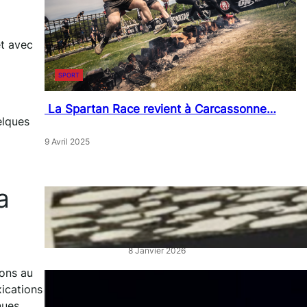
et avec
SPORT
La Spartan Race revient à Carcassonne…
elques
9 Avril 2025
a
« Artistes en Vitrine »: L’éclat
qui réveille les cœurs de ville
8 Janvier 2026
ions au
“La Belle au Bois Dormant” :
xications
un ballet féerique au Théâtre
nues,