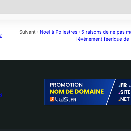
Suivant :
Noël à Pollestres : 5 raisons de ne pas 
re
l’événement féerique de 
N