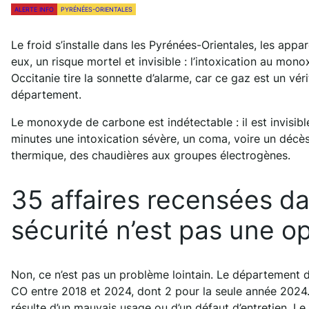
ALERTE INFO
PYRÉNÉES-ORIENTALES
Le froid s’installe dans les Pyrénées-Orientales, les appa
eux, un risque mortel et invisible : l’intoxication au m
Occitanie tire la sonnette d’alarme, car ce gaz est un vér
département.
Le monoxyde de carbone est indétectable : il est invisible
minutes une intoxication sévère, un coma, voire un déc
thermique, des chaudières aux groupes électrogènes.
35 affaires recensées da
sécurité n’est pas une op
Non, ce n’est pas un problème lointain. Le département 
CO entre 2018 et 2024, dont 2 pour la seule année 2024. 
résulte d’un mauvais usage ou d’un défaut d’entretien. L