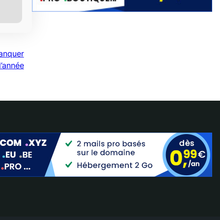
manquer
l’année