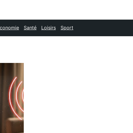
conomie
Santé
Loisirs
Sport