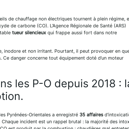
reils de chauffage non électriques tournent à plein régime, 
onoxyde de carbone (CO). L’Agence Régionale de Santé (ARS)
itable
tueur silencieux
qui frappe aussi fort dans notre
, inodore et non irritant. Pourtant, il peut provoquer en qu
ès. Ce danger concerne tout équipement doté d’un moteur
ns les P-O depuis 2018 : l
tion.
des Pyrénées-Orientales a enregistré
35 affaires
d’intoxicat
Chaque incident est un rappel brutal : la majorité des into
e CO est produit par la combustion : chaudières mal entrete