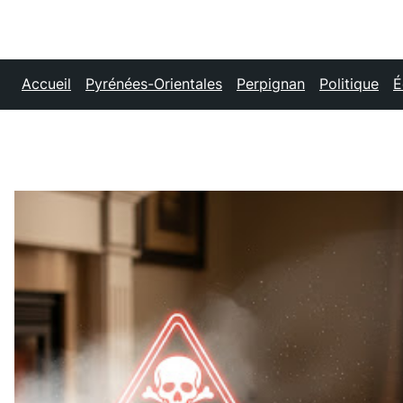
Accueil
Pyrénées-Orientales
Perpignan
Politique
É