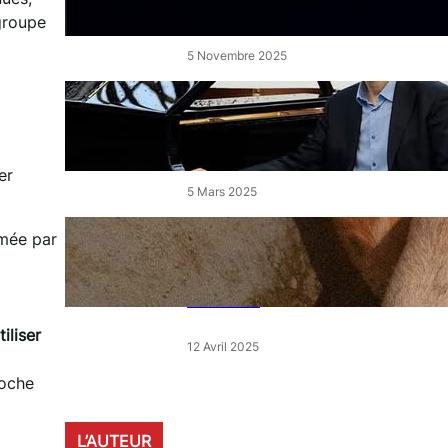
de l’Étang
 groupe
5 Novembre 2025
« Le Disciple » de Mikhaïl
Rudy à Perpignan le vendredi
7 mars
er
5 Mars 2025
« Qui est le moins clair » : ce
umée par
samedi, 30 actions partout en
France devant les magasins
E.Leclerc
iliser
12 Avril 2025
roche
L’AUTEUR