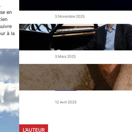
de l’Étang
.
se en
5 Novembre 2025
tien
suivre
« Le Disciple » de Mikhaïl
ur à la
Rudy à Perpignan le vendredi
7 mars
5 Mars 2025
« Qui est le moins clair » : ce
samedi, 30 actions partout en
France devant les magasins
E.Leclerc
12 Avril 2025
L’AUTEUR