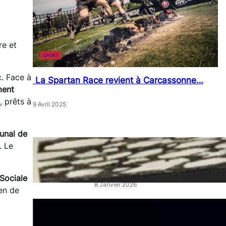
re et
SPORT
c. Face à
La Spartan Race revient à Carcassonne…
ment
, prêts à
9 Avril 2025
unal de
. Le
« Artistes en Vitrine »: L’éclat
qui réveille les cœurs de ville
Sociale
8 Janvier 2026
ien de
“La Belle au Bois Dormant” :
un ballet féerique au Théâtre