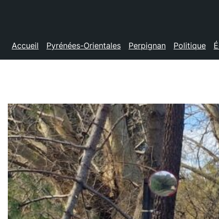
Accueil
Pyrénées-Orientales
Perpignan
Politique
É