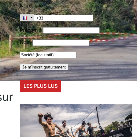
N° mobile
Prénom *
Nom
LES PLUS LUS
sur