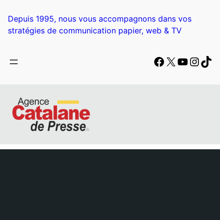
Aller
au
Depuis 1995, nous vous accompagnons dans vos
contenu
stratégies de communication papier, web & TV
Facebook
X
YouTub
Insta
Tik