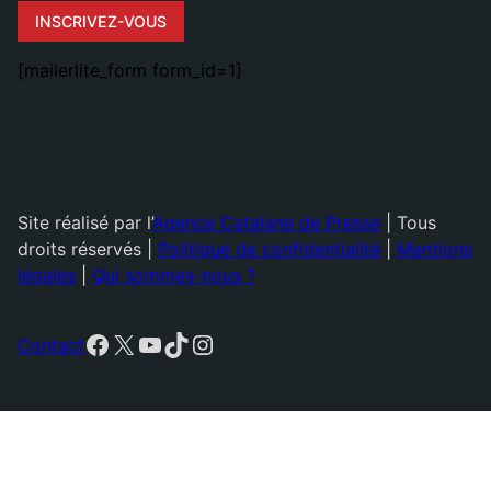
INSCRIVEZ-VOUS
[mailerlite_form form_id=1]
Site réalisé par l’
Agence Catalane de Presse
| Tous
droits réservés |
Politique de confidentialité
|
Mentions
légales
|
Qui sommes-nous ?
Facebook
X
YouTube
TikTok
Instagram
Contact