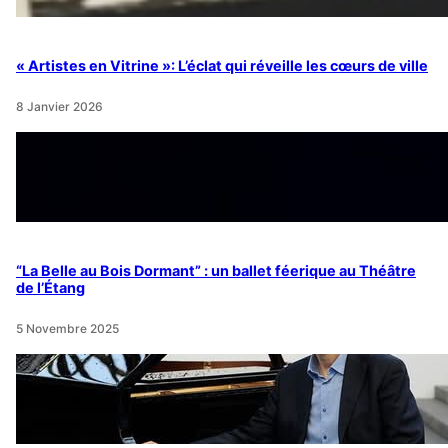
« Artistes en Vitrine »: L’éclat qui réveille les cœurs de ville
8 Janvier 2026
“La Belle au Bois Dormant” : un ballet féerique au Théâtre
de l’Étang
5 Novembre 2025