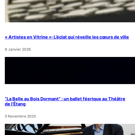
« Artistes en Vitrine »: L’éclat qui réveille les cœurs de ville
8 Janvier 2026
“La Belle au Bois Dormant” : un ballet féerique au Théâtre
de l’Étang
5 Novembre 2025