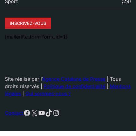
Sport
(29)
INSCRIVEZ-VOUS
[mailerlite_form form_id=1]
Site réalisé par l’
Agence Catalane de Presse
| Tous
droits réservés |
Politique de confidentialité
|
Mentions
légales
|
Qui sommes-nous ?
Facebook
X
YouTube
TikTok
Instagram
Contact