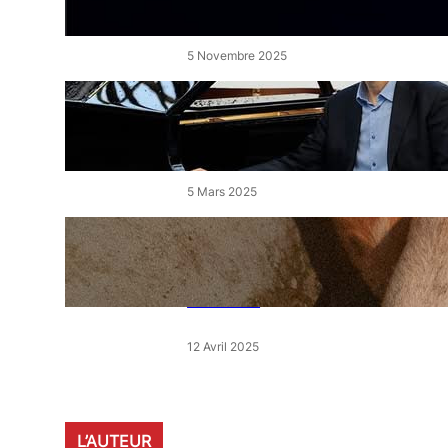
de l’Étang
5 Novembre 2025
« Le Disciple » de Mikhaïl
Rudy à Perpignan le vendredi
7 mars
5 Mars 2025
« Qui est le moins clair » : ce
samedi, 30 actions partout en
France devant les magasins
E.Leclerc
12 Avril 2025
L’AUTEUR