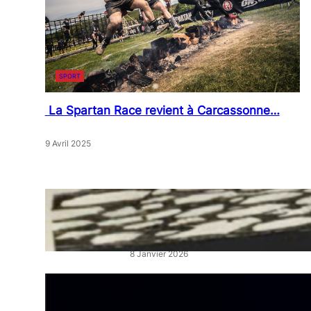
SPORT
La Spartan Race revient à Carcassonne…
9 Avril 2025
« Artistes en Vitrine »: L’éclat
qui réveille les cœurs de ville
8 Janvier 2026
“La Belle au Bois Dormant” :
un ballet féerique au Théâtre