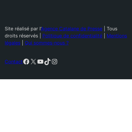
Site réalisé par l’
Agence Catalane de Presse
| Tous
droits réservés |
Politique de confidentialité
|
Mentions
légales
|
Qui sommes-nous ?
Facebook
X
YouTube
TikTok
Instagram
Contact