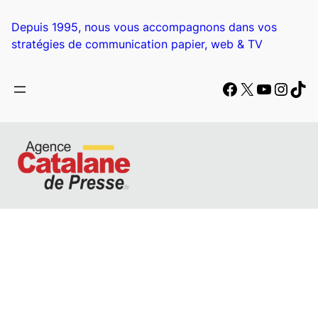
Aller
au
Depuis 1995, nous vous accompagnons dans vos
contenu
stratégies de communication papier, web & TV
Facebook
X
YouTub
Insta
Tik