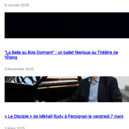
8 Janvier 2026
“La Belle au Bois Dormant” : un ballet féerique au Théâtre de
l’Étang
5 Novembre 2025
« Le Disciple » de Mikhaïl Rudy à Perpignan le vendredi 7 mars
5 Mars 2025