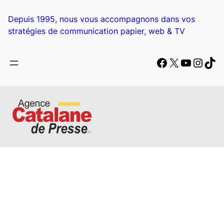
Aller
au
Depuis 1995, nous vous accompagnons dans vos
contenu
stratégies de communication papier, web & TV
Facebook
X
YouTub
Insta
Tik