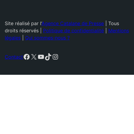
Site réalisé par l’
Agence Catalane de Presse
| Tous
droits réservés |
Politique de confidentialité
|
Mentions
légales
|
Qui sommes-nous ?
Facebook
X
YouTube
TikTok
Instagram
Contact