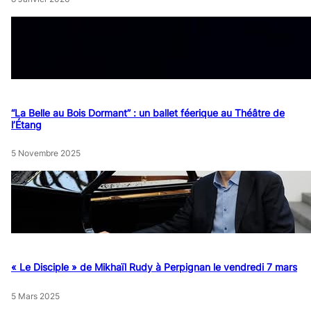
“La Belle au Bois Dormant” : un ballet féerique au Théâtre de
l’Étang
5 Novembre 2025
« Le Disciple » de Mikhaïl Rudy à Perpignan le vendredi 7 mars
5 Mars 2025