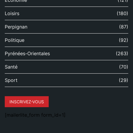
Économie
(121)
Loisirs
(180)
Perpignan
(87)
Politique
(92)
Pyrénées-Orientales
(263)
Santé
(70)
Sport
(29)
INSCRIVEZ-VOUS
[mailerlite_form form_id=1]