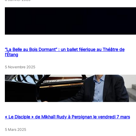
“La Belle au Bois Dormant” : un ballet féerique au Théâtre de
l’Étang
5 Novembre 2025
« Le Disciple » de Mikhaïl Rudy à Perpignan le vendredi 7 mars
5 Mars 2025