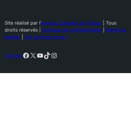
Site réalisé par l’
Agence Catalane de Presse
| Tous
droits réservés |
Politique de confidentialité
|
Mentions
légales
|
Qui sommes-nous ?
Facebook
X
YouTube
TikTok
Instagram
Contact