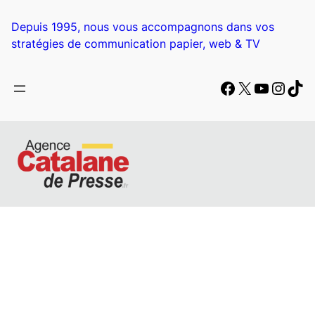
Aller
au
Depuis 1995, nous vous accompagnons dans vos
contenu
stratégies de communication papier, web & TV
Facebook
X
YouTub
Insta
Tik