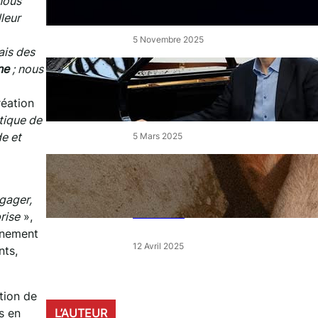
 nous
de l’Étang
leur
5 Novembre 2025
ais des
ne
; nous
« Le Disciple » de Mikhaïl
Rudy à Perpignan le vendredi
7 mars
réation
tique de
de et
5 Mars 2025
« Qui est le moins clair » : ce
samedi, 30 actions partout en
France devant les magasins
gager,
E.Leclerc
rise
»,
gnement
12 Avril 2025
nts,
tion de
s en
L’AUTEUR