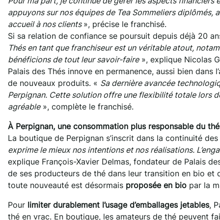
Pour ma part, je continue de gérer les aspects financiers
appuyons sur nos équipes de Tea Sommeliers diplômés, ains
accueil à nos clients
», précise le franchisé.
Si sa relation de confiance se poursuit depuis déjà 20 a
Thés en tant que franchiseur est un véritable atout, notam
bénéficions de tout leur savoir-faire
», explique Nicolas G
Palais des Thés innove en permanence, aussi bien dans l
de nouveaux produits. «
Sa dernière avancée technologi
Perpignan. Cette solution offre une flexibilité totale lors
agréable
», complète le franchisé.
À Perpignan, une consommation plus responsable du th
La boutique de Perpignan s’inscrit dans la continuité d
exprime le mieux nos intentions et nos réalisations. L’en
explique François-Xavier Delmas, fondateur de Palais 
de ses producteurs de thé dans leur transition en bio et 
toute nouveauté est désormais
proposée en bio
par la m
Pour
limiter durablement l’usage d’emballages jetables
, 
thé en vrac. En boutique, les amateurs de thé peuvent fai