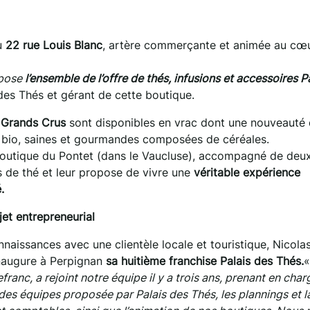
u
22 rue Louis Blanc
, artère commerçante et animée au cœ
opose
l’ensemble de l’offre de thés, infusions et accessoires P
 des Thés et gérant de cette boutique.
0 Grands Crus
sont disponibles en vrac dont une nouveauté 
s bio, saines et gourmandes composées de céréales.
 boutique du Pontet (dans le Vaucluse), accompagné de deu
s de thé et leur propose de vivre une
véritable expérience
.
jet entrepreneurial
naissances avec une clientèle locale et touristique, Nicola
inaugure à Perpignan
sa huitième franchise Palais des Thés.
ranc, a rejoint notre équipe il y a trois ans, prenant en char
des équipes proposée par Palais des Thés, les plannings et la