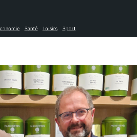
conomie
Santé
Loisirs
Sport