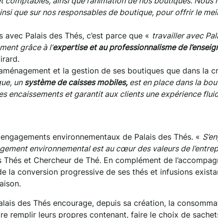
 et comptables, ainsi que l’animation de nos boutiques. Nous
i que sur nos responsables de boutique, pour offrir le meil
ns avec Palais des Thés, c’est parce que «
travailler avec Pal
ment grâce à l’
expertise et au professionnalisme de l’enseig
irard.
’aménagement et la gestion de ses boutiques que dans la c
que, un
système de caisses mobiles,
est en place dans la bou
 des encaissements et garantit aux clients une expérience flui
é
es engagements environnementaux de Palais des Thés. «
S’en
gagement environnemental est au cœur des valeurs de l’entrep
des Thés et Chercheur de Thé. En complément de l’accompa
de la conversion progressive de ses thés et infusions exista
aison.
Palais des Thés encourage, depuis sa création, la consomma
re remplir leurs propres contenant, faire le choix de sachet