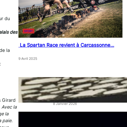
ur du
alais des
SPORT
La Spartan Race revient à Carcassonne…
de la
9 Avril 2025
x
« Artistes en Vitrine »: L’éclat
qui réveille les cœurs de ville
s Girard
8 Janvier 2026
«
Avec la
ge la
“La Belle au Bois Dormant” :
 paie.
un ballet féerique au Théâtre