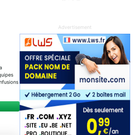
Advertisement
a
quipes
nfusions