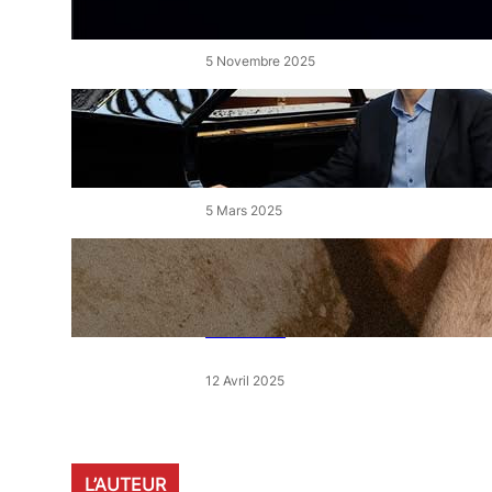
de l’Étang
5 Novembre 2025
« Le Disciple » de Mikhaïl
Rudy à Perpignan le vendredi
7 mars
5 Mars 2025
« Qui est le moins clair » : ce
samedi, 30 actions partout en
France devant les magasins
E.Leclerc
12 Avril 2025
L’AUTEUR