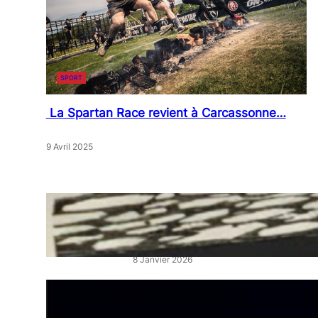
SPORT
La Spartan Race revient à Carcassonne…
9 Avril 2025
« Artistes en Vitrine »: L’éclat
qui réveille les cœurs de ville
8 Janvier 2026
“La Belle au Bois Dormant” :
un ballet féerique au Théâtre