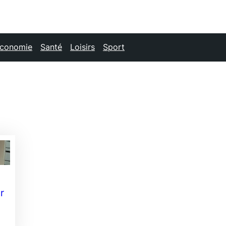
conomie
Santé
Loisirs
Sport
r