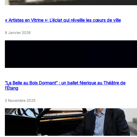
« Artistes en Vitrine »: L’éclat qui réveille les cœurs de ville
8 Janvier 2026
“La Belle au Bois Dormant” : un ballet féerique au Théâtre de
l’Étang
5 Novembre 2025