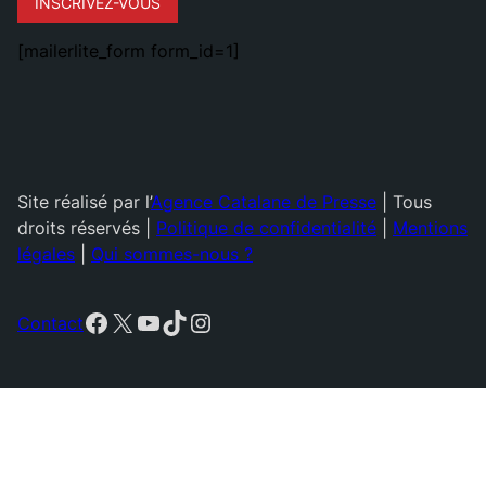
INSCRIVEZ-VOUS
[mailerlite_form form_id=1]
Site réalisé par l’
Agence Catalane de Presse
| Tous
droits réservés |
Politique de confidentialité
|
Mentions
légales
|
Qui sommes-nous ?
Facebook
X
YouTube
TikTok
Instagram
Contact