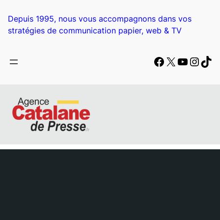
Aller
au
Depuis 1995, nous vous accompagnons dans vos
contenu
stratégies de communication papier, web & TV
Facebook
X
YouTub
Insta
Tik