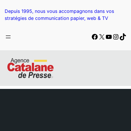
Depuis 1995, nous vous accompagnons dans vos
stratégies de communication papier, web & TV
Facebook
X
YouTub
Insta
Tik