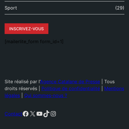
Sport
(29)
INSCRIVEZ-VOUS
[mailerlite_form form_id=1]
Site réalisé par l’
Agence Catalane de Presse
| Tous
droits réservés |
Politique de confidentialité
|
Mentions
légales
|
Qui sommes-nous ?
Facebook
X
YouTube
TikTok
Instagram
Contact