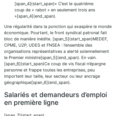
[span_4](start_span)« C’est le quatrième
coup de « rabot » en seulement trois ans
»[span_4](end_span).
Une régularité dans la ponction qui exaspère le monde
économique. Pourtant, le front syndical patronal fait
bloc de manière inédite. [span_5](start_span)MEDEF,
CPME, U2P, UDES et FNSEA : l’ensemble des
organisations représentatives a alerté solennellement
le Premier ministre[span_5](end_span). En vain.
[span_6](start_span)Ce coup de vis fiscal n’épargne
personne et frappe toutes les entreprises, peu
importent leur taille, leur secteur ou leur ancrage
géographique[span_6](end_span).
Salariés et demandeurs d’emploi
en première ligne
[span_7](start_span)