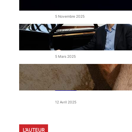
de l’Étang
5 Novembre 2025
« Le Disciple » de Mikhaïl
Rudy à Perpignan le vendredi
7 mars
5 Mars 2025
« Qui est le moins clair » : ce
samedi, 30 actions partout en
France devant les magasins
E.Leclerc
12 Avril 2025
L’AUTEUR