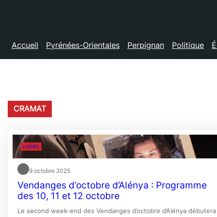
Accueil
Pyrénées-Orientales
Perpignan
Politique
É
CRAMAT
LOISIRS
9 octobre 2025
Vendanges d’octobre d’Alénya : Programme
des 10, 11 et 12 octobre
Le second week-end des Vendanges d’octobre d’Alénya débutera