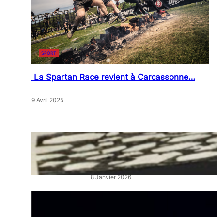
SPORT
La Spartan Race revient à Carcassonne…
9 Avril 2025
« Artistes en Vitrine »: L’éclat
qui réveille les cœurs de ville
8 Janvier 2026
“La Belle au Bois Dormant” :
un ballet féerique au Théâtre