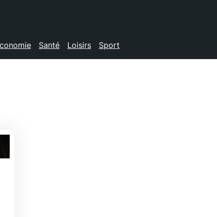
conomie
Santé
Loisirs
Sport