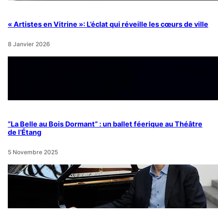
« Artistes en Vitrine »: L’éclat qui réveille les cœurs de ville
8 Janvier 2026
“La Belle au Bois Dormant” : un ballet féerique au Théâtre
de l’Étang
5 Novembre 2025