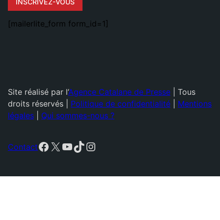
INSCRIVEZ-VOUS
[mailerlite_form form_id=1]
Site réalisé par l’
Agence Catalane de Presse
| Tous
droits réservés |
Politique de confidentialité
|
Mentions
légales
|
Qui sommes-nous ?
Facebook
X
YouTube
TikTok
Instagram
Contact