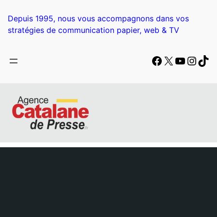
Aller
au
Depuis 1995, nous vous accompagnons dans vos
contenu
stratégies de communication papier, web & TV
Facebook
X
YouTub
Insta
Tik