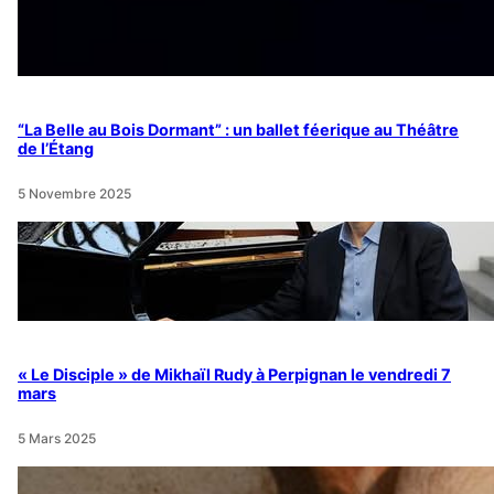
“La Belle au Bois Dormant” : un ballet féerique au Théâtre
de l’Étang
5 Novembre 2025
« Le Disciple » de Mikhaïl Rudy à Perpignan le vendredi 7
mars
5 Mars 2025