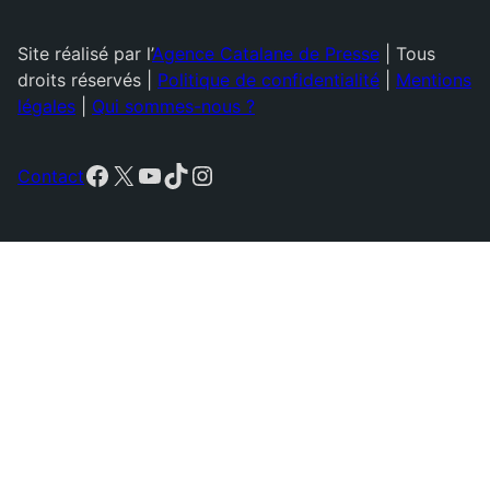
Site réalisé par l’
Agence Catalane de Presse
| Tous
droits réservés |
Politique de confidentialité
|
Mentions
légales
|
Qui sommes-nous ?
Facebook
X
YouTube
TikTok
Instagram
Contact