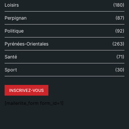
Loisirs
(180)
Perpignan
(87)
Politique
(92)
Pyrénées-Orientales
(263)
Santé
(71)
Sport
(30)
INSCRIVEZ-VOUS
[mailerlite_form form_id=1]