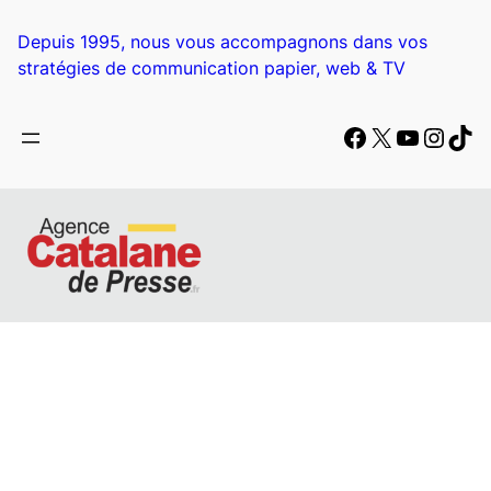
Aller
au
Depuis 1995, nous vous accompagnons dans vos
contenu
stratégies de communication papier, web & TV
Facebook
X
YouTub
Insta
Tik