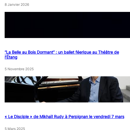
8 Janvier 2026
“La Belle au Bois Dormant” : un ballet féerique au Théâtre de
l’Étang
5 Novembre 2025
« Le Disciple » de Mikhaïl Rudy à Perpignan le vendredi 7 mars
5 Mars 2025