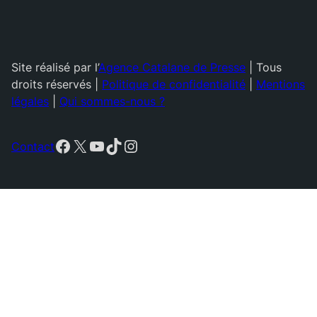
Site réalisé par l’
Agence Catalane de Presse
| Tous
droits réservés |
Politique de confidentialité
|
Mentions
légales
|
Qui sommes-nous ?
Facebook
X
YouTube
TikTok
Instagram
Contact