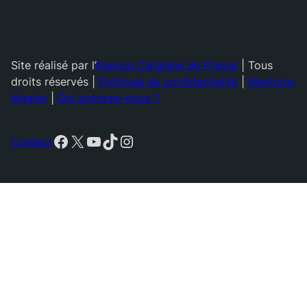
Site réalisé par l’
Agence Catalane de Presse
| Tous
droits réservés |
Politique de confidentialité
|
Mentions
légales
|
Qui sommes-nous ?
Facebook
X
YouTube
TikTok
Instagram
Contact