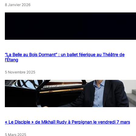
8 Janvier 2026
“La Belle au Bois Dormant” : un ballet féerique au Théâtre de
l’Étang
5 Novembre 2025
« Le Disciple » de Mikhaïl Rudy à Perpignan le vendredi 7 mars
5 Mars 2025