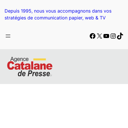
Aller
au
Depuis 1995, nous vous accompagnons dans vos
contenu
stratégies de communication papier, web & TV
Facebook
X
YouTub
Insta
Tik