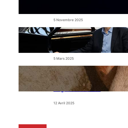
un ballet féerique au Théâtre
de l’Étang
5 Novembre 2025
« Le Disciple » de Mikhaïl
Rudy à Perpignan le
vendredi 7 mars
5 Mars 2025
« Qui est le moins clair » : ce
samedi, 30 actions partout
en France devant les
magasins E.Leclerc
12 Avril 2025