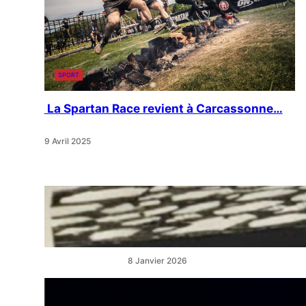
SPORT
La Spartan Race revient à Carcassonne…
9 Avril 2025
« Artistes en Vitrine »:
L’éclat qui réveille les cœurs
de ville
8 Janvier 2026
“La Belle au Bois Dormant” :