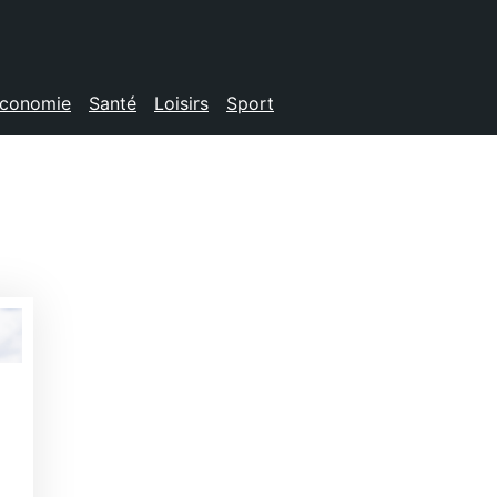
conomie
Santé
Loisirs
Sport