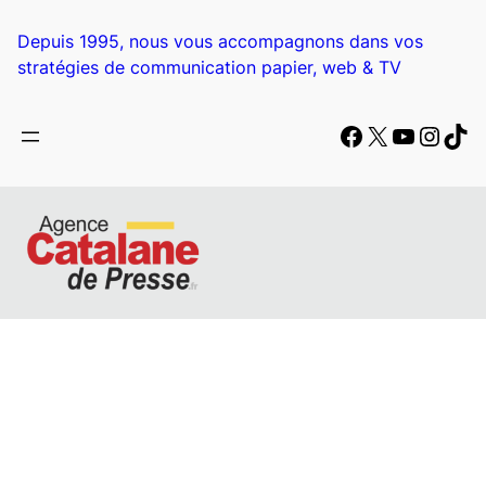
Aller
au
Depuis 1995, nous vous accompagnons dans vos
contenu
stratégies de communication papier, web & TV
Facebook
X
YouTub
Insta
Tik