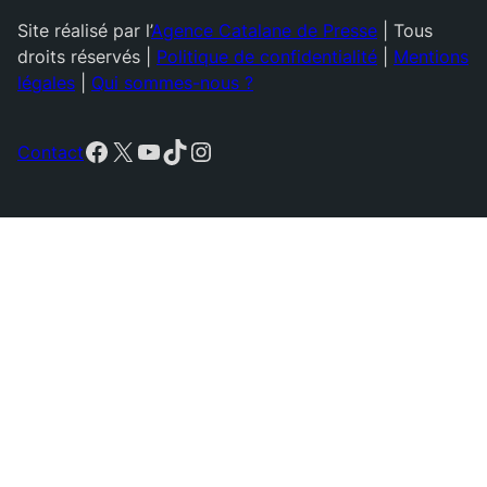
Site réalisé par l’
Agence Catalane de Presse
| Tous
droits réservés |
Politique de confidentialité
|
Mentions
légales
|
Qui sommes-nous ?
Facebook
X
YouTube
TikTok
Instagram
Contact