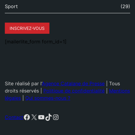
Sport
(29)
INSCRIVEZ-VOUS
[mailerlite_form form_id=1]
Site réalisé par l’
Agence Catalane de Presse
| Tous
droits réservés |
Politique de confidentialité
|
Mentions
légales
|
Qui sommes-nous ?
Facebook
X
YouTube
TikTok
Instagram
Contact