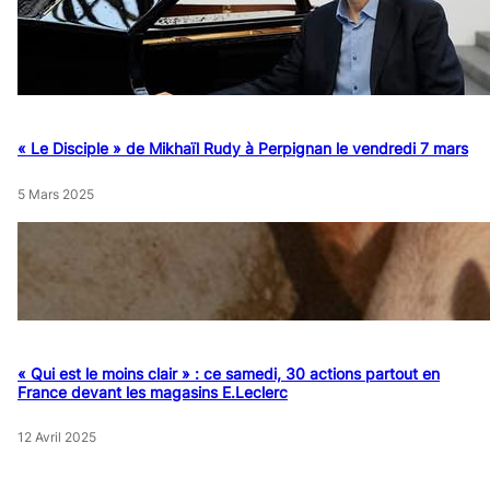
« Le Disciple » de Mikhaïl Rudy à Perpignan le vendredi 7 mars
5 Mars 2025
« Qui est le moins clair » : ce samedi, 30 actions partout en
France devant les magasins E.Leclerc
12 Avril 2025