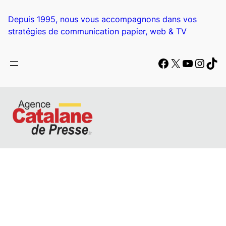
Aller
au
Depuis 1995, nous vous accompagnons dans vos
contenu
stratégies de communication papier, web & TV
Facebook
X
YouTub
Insta
Tik