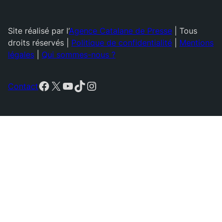
Site réalisé par l’
Agence Catalane de Presse
| Tous
droits réservés |
Politique de confidentialité
|
Mentions
légales
|
Qui sommes-nous ?
Facebook
X
YouTube
TikTok
Instagram
Contact