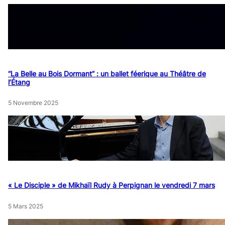
“La Belle au Bois Dormant” : un ballet féerique au Théâtre de
l’Étang
5 Novembre 2025
« Le Disciple » de Mikhaïl Rudy à Perpignan le vendredi 7 mars
5 Mars 2025