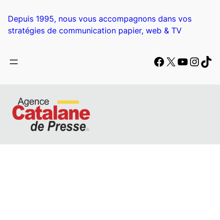
Aller
au
Depuis 1995, nous vous accompagnons dans vos
contenu
stratégies de communication papier, web & TV
Facebook
X
YouTub
Insta
Tik