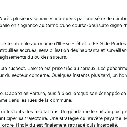
r. Après plusieurs semaines marquées par une série de cambr
pellé en flagrance au terme d’une course-poursuite digne d
gade territoriale autonome d’Ille-sur-Têt et le PSIG de Prades
rouilles accrues, sensibilisation des habitants et surveilla
 agissements du ou des auteurs.
ule suspect. L’alerte est prise très au sérieux. Les gendarm
our du secteur concerné. Quelques instants plus tard, un h
ite. D’abord en voiture, puis à pied lorsque son échappée se
mme dans les rues de la commune.
ur les toits des habitations. Un gendarme le suit au plus pr
nticiper sa trajectoire. Une stratégie qui s’avère payante. 
rdre, l’individu est finalement rattrapé puis interpellé.