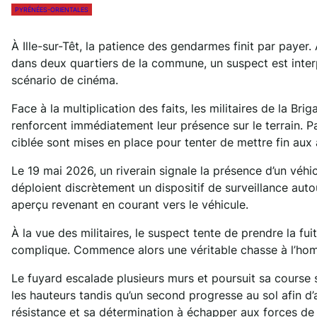
PYRÉNÉES-ORIENTALES
À Ille-sur-Têt, la patience des gendarmes finit par paye
dans deux quartiers de la commune, un suspect est inter
scénario de cinéma.
Face à la multiplication des faits, les militaires de la Bri
renforcent immédiatement leur présence sur le terrain. Pat
ciblée sont mises en place pour tenter de mettre fin aux
Le 19 mai 2026, un riverain signale la présence d’un véhic
déploient discrètement un dispositif de surveillance aut
aperçu revenant en courant vers le véhicule.
À la vue des militaires, le suspect tente de prendre la fu
complique. Commence alors une véritable chasse à l’ho
Le fuyard escalade plusieurs murs et poursuit sa course s
les hauteurs tandis qu’un second progresse au sol afin d’a
résistance et sa détermination à échapper aux forces de l’o