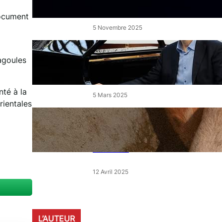
de l’Étang
document
5 Novembre 2025
« Le Disciple » de Mikhaïl
agoules
Rudy à Perpignan le vendredi
7 mars
nté à la
5 Mars 2025
rientales
« Qui est le moins clair » : ce
samedi, 30 actions partout en
France devant les magasins
E.Leclerc
12 Avril 2025
L’AUTEUR