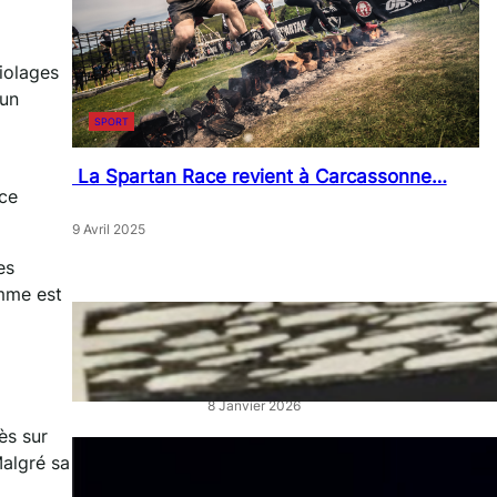
iolages
’un
SPORT
La Spartan Race revient à Carcassonne…
nce
9 Avril 2025
es
omme est
« Artistes en Vitrine »: L’éclat
qui réveille les cœurs de ville
8 Janvier 2026
ès sur
“La Belle au Bois Dormant” :
Malgré sa
un ballet féerique au Théâtre