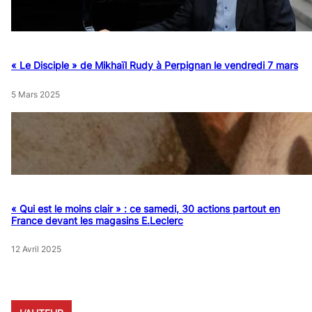
« Le Disciple » de Mikhaïl Rudy à Perpignan le vendredi 7 mars
5 Mars 2025
« Qui est le moins clair » : ce samedi, 30 actions partout en
France devant les magasins E.Leclerc
12 Avril 2025