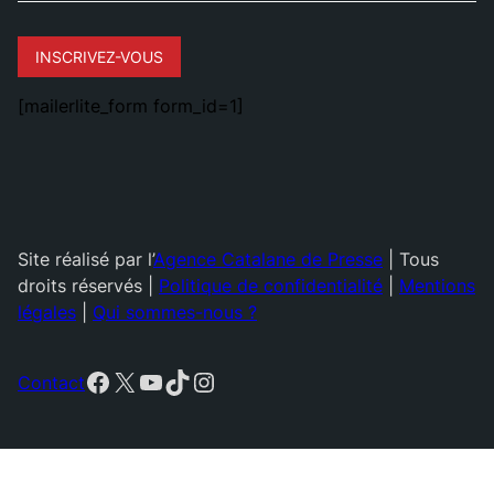
INSCRIVEZ-VOUS
[mailerlite_form form_id=1]
Site réalisé par l’
Agence Catalane de Presse
| Tous
droits réservés |
Politique de confidentialité
|
Mentions
légales
|
Qui sommes-nous ?
Facebook
X
YouTube
TikTok
Instagram
Contact