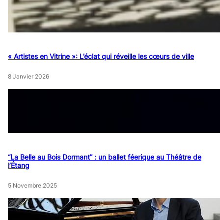
« Artistes en Vitrine »: L’éclat qui réveille les cœurs de ville
8 Janvier 2026
“La Belle au Bois Dormant” : un ballet féerique au Théâtre de
l’Étang
5 Novembre 2025