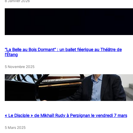
8 Janvier 2026
“La Belle au Bois Dormant” : un ballet féerique au Théâtre de
l’Étang
5 Novembre 2025
« Le Disciple » de Mikhaïl Rudy à Perpignan le vendredi 7 mars
5 Mars 2025