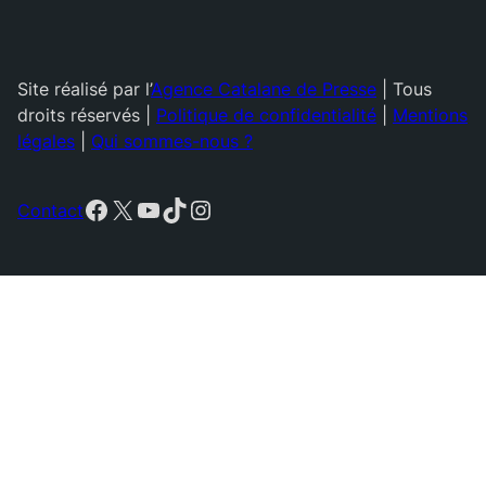
Site réalisé par l’
Agence Catalane de Presse
| Tous
droits réservés |
Politique de confidentialité
|
Mentions
légales
|
Qui sommes-nous ?
Facebook
X
YouTube
TikTok
Instagram
Contact