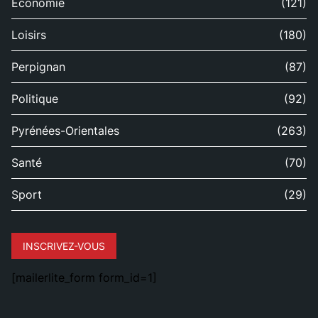
Économie
(121)
Loisirs
(180)
Perpignan
(87)
Politique
(92)
Pyrénées-Orientales
(263)
Santé
(70)
Sport
(29)
INSCRIVEZ-VOUS
[mailerlite_form form_id=1]