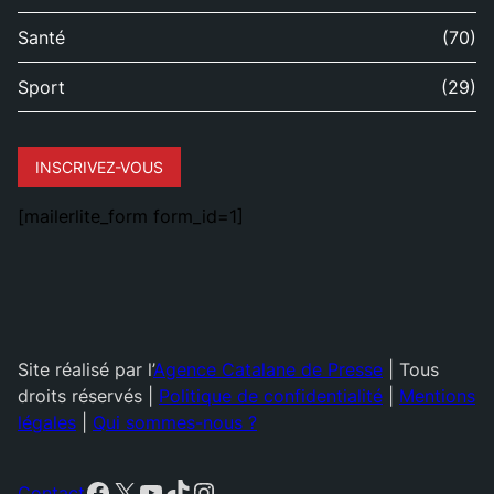
Santé
(70)
Sport
(29)
INSCRIVEZ-VOUS
[mailerlite_form form_id=1]
Site réalisé par l’
Agence Catalane de Presse
| Tous
droits réservés |
Politique de confidentialité
|
Mentions
légales
|
Qui sommes-nous ?
Facebook
X
YouTube
TikTok
Instagram
Contact