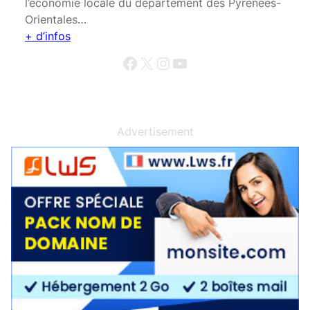
l’économie locale du département des Pyrénées-
Orientales…
+ d’infos
Facebook
X
Instagram
YouTube
Advertisement