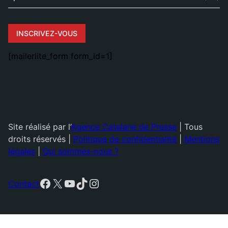
INSCRIVEZ-VOUS
[mailerlite_form form_id=1]
Site réalisé par l’
Agence Catalane de Presse
| Tous
droits réservés |
Politique de confidentialité
|
Mentions
légales
|
Qui sommes-nous ?
Facebook
X
YouTube
TikTok
Instagram
Contact