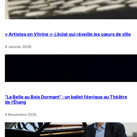
« Artistes en Vitrine »: L’éclat qui réveille les cœurs de ville
8 Janvier 2026
“La Belle au Bois Dormant” : un ballet féerique au Théâtre
de l’Étang
5 Novembre 2025