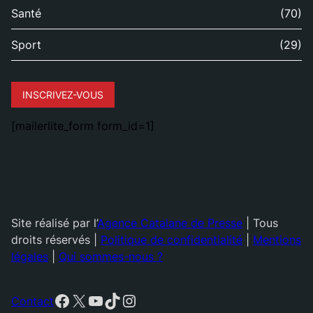
Santé
(70)
Sport
(29)
INSCRIVEZ-VOUS
[mailerlite_form form_id=1]
Site réalisé par l’
Agence Catalane de Presse
| Tous
droits réservés |
Politique de confidentialité
|
Mentions
légales
|
Qui sommes-nous ?
Facebook
X
YouTube
TikTok
Instagram
Contact