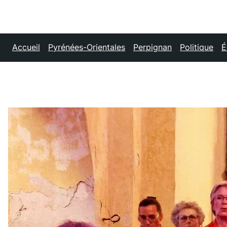
Accueil
Pyrénées-Orientales
Perpignan
Politique
É