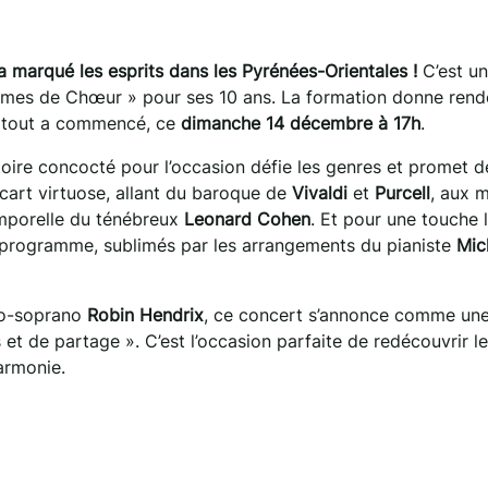
marqué les esprits dans les Pyrénées-Orientales !
C’est un
Dames de Chœur » pour ses 10 ans. La formation donne ren
ù tout a commencé, ce
dimanche 14 décembre à 17h
.
oire concocté pour l’occasion défie les genres et promet de
écart virtuose, allant du baroque de
Vivaldi
et
Purcell
, aux 
emporelle du ténébreux
Leonard Cohen
. Et pour une touche 
programme, sublimés par les arrangements du pianiste
Mic
zzo-soprano
Robin Hendrix
, ce concert s’annonce comme un
t de partage ». C’est l’occasion parfaite de redécouvrir le
armonie.