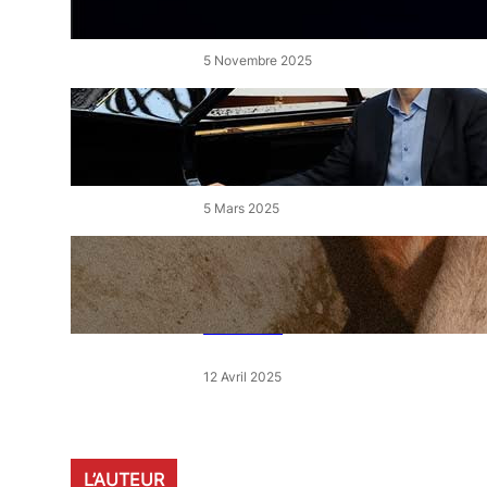
de l’Étang
5 Novembre 2025
« Le Disciple » de Mikhaïl
Rudy à Perpignan le vendredi
7 mars
5 Mars 2025
« Qui est le moins clair » : ce
samedi, 30 actions partout en
France devant les magasins
E.Leclerc
12 Avril 2025
L’AUTEUR