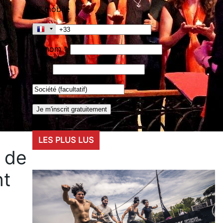
N° mobile
Prénom *
Nom
LES PLUS LUS
 de
nt