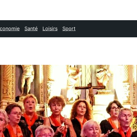
conomie
Santé
Loisirs
Sport