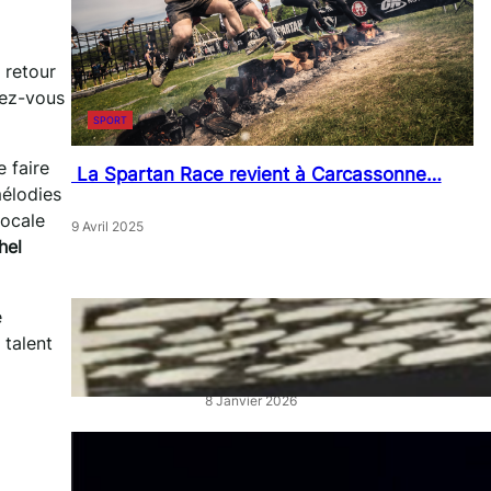
 retour
dez-vous
SPORT
 faire
La Spartan Race revient à Carcassonne…
mélodies
locale
9 Avril 2025
hel
e
« Artistes en Vitrine »: L’éclat
 talent
qui réveille les cœurs de ville
8 Janvier 2026
“La Belle au Bois Dormant” :
un ballet féerique au Théâtre