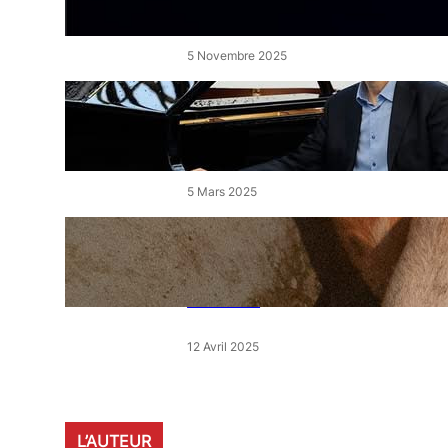
de l’Étang
5 Novembre 2025
« Le Disciple » de Mikhaïl
Rudy à Perpignan le vendredi
7 mars
5 Mars 2025
« Qui est le moins clair » : ce
samedi, 30 actions partout en
France devant les magasins
E.Leclerc
12 Avril 2025
L’AUTEUR