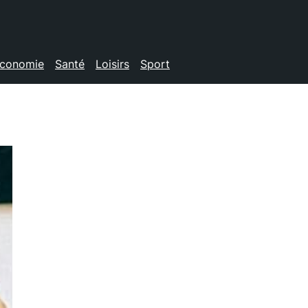
conomie
Santé
Loisirs
Sport