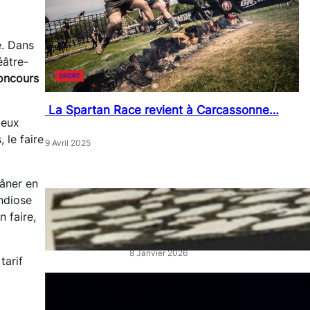
e. Dans
éâtre-
oncours
SPORT
La Spartan Race revient à Carcassonne…
deux
 le faire
9 Avril 2025
lâner en
ndiose
« Artistes en Vitrine »: L’éclat
n faire,
qui réveille les cœurs de ville
8 Janvier 2026
tarif
“La Belle au Bois Dormant” :
un ballet féerique au Théâtre