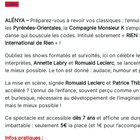
LOISIRS
ALÉNYA –
Préparez-vous à revoir vos classiques : l’ennui
les
Pyrénées-Orientales
, la
Compagnie Monsieur K
s’empa
danse qui bouscule les codes. Intitulé sobrement «
RIEN
»
International de Rien
» !
Oubliez les shows formatés et survoltés, ici on célèbre le 
interprètes,
Annette Labry
et
Romuald Leclerc
, se lancen
le mieux possible. Le ton est donné : audace, humour et
La mise en scène, signée
Romuald Leclerc
et
Patrice Thi
accéléré ? L’ennui de l’enfance, souvent perçu comme un
et burlesque, nécessaire au développement de l’imaginaire.
mais le mieux possible !
Ce spectacle est accessible
dès 7 ans
et affiche une dur
imbattable : seulement
5€
la place (et 1€ pour l’accompa
Infos pratiques :