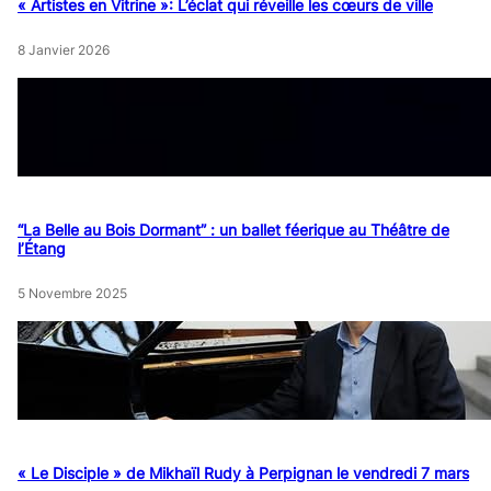
« Artistes en Vitrine »: L’éclat qui réveille les cœurs de ville
8 Janvier 2026
“La Belle au Bois Dormant” : un ballet féerique au Théâtre de
l’Étang
5 Novembre 2025
« Le Disciple » de Mikhaïl Rudy à Perpignan le vendredi 7 mars