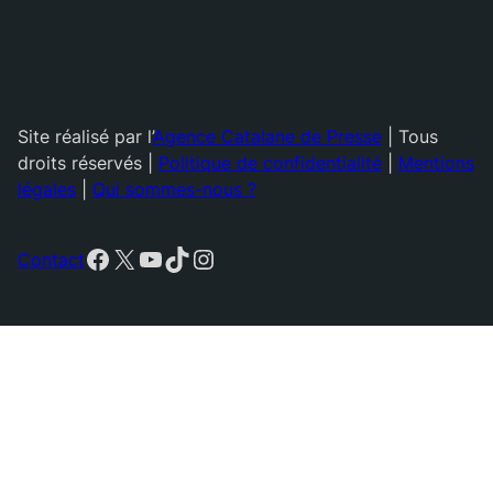
Site réalisé par l’
Agence Catalane de Presse
| Tous
droits réservés |
Politique de confidentialité
|
Mentions
légales
|
Qui sommes-nous ?
Facebook
X
YouTube
TikTok
Instagram
Contact