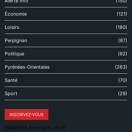
Alerte Info
(150)
Économie
(121)
Loisirs
(180)
Perpignan
(87)
Politique
(92)
Pyrénées-Orientales
(263)
Santé
(70)
Sport
(29)
INSCRIVEZ-VOUS
[mailerlite_form form_id=1]