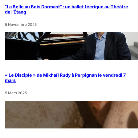
“La Belle au Bois Dormant” : un ballet féerique au Théâtre
de l’Étang
5 Novembre 2025
« Le Disciple » de Mikhaïl Rudy à Perpignan le vendredi 7
mars
5 Mars 2025