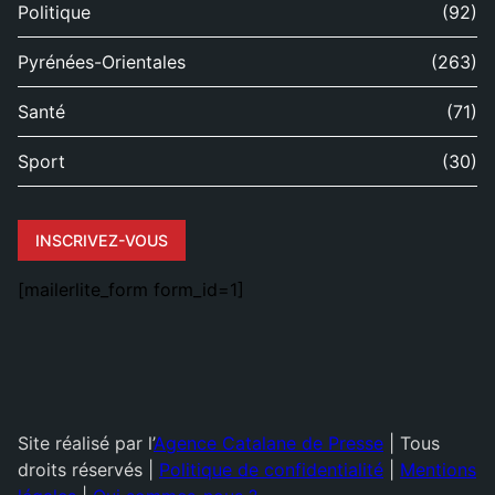
Politique
(92)
Pyrénées-Orientales
(263)
Santé
(71)
Sport
(30)
INSCRIVEZ-VOUS
[mailerlite_form form_id=1]
Site réalisé par l’
Agence Catalane de Presse
| Tous
droits réservés |
Politique de confidentialité
|
Mentions