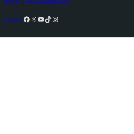
légales
|
Qui sommes-nous ?
Facebook
X
YouTube
TikTok
Instagram
Contact