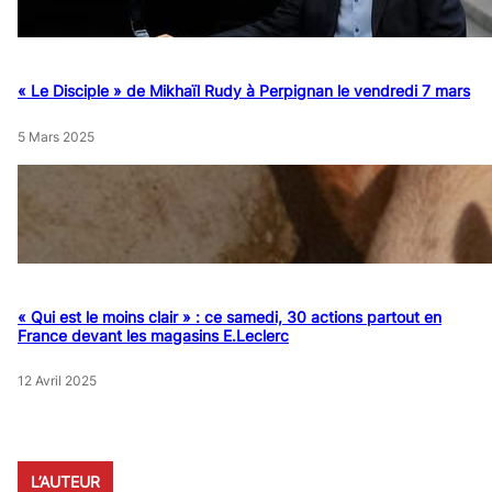
« Le Disciple » de Mikhaïl Rudy à Perpignan le vendredi 7 mars
5 Mars 2025
« Qui est le moins clair » : ce samedi, 30 actions partout en
France devant les magasins E.Leclerc
12 Avril 2025
L’AUTEUR