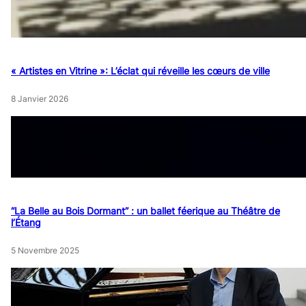
« Artistes en Vitrine »: L’éclat qui réveille les cœurs de ville
8 Janvier 2026
“La Belle au Bois Dormant” : un ballet féerique au Théâtre de
l’Étang
5 Novembre 2025