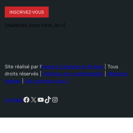
INSCRIVEZ-VOUS
[mailerlite_form form_id=1]
Site réalisé par l’
Agence Catalane de Presse
| Tous
droits réservés |
Politique de confidentialité
|
Mentions
légales
|
Qui sommes-nous ?
Facebook
X
YouTube
TikTok
Instagram
Contact