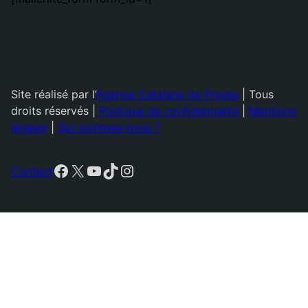
Site réalisé par l’
Agence Catalane de Presse
| Tous
droits réservés |
Politique de confidentialité
|
Mentions
légales
|
Qui sommes-nous ?
Facebook
X
YouTube
TikTok
Instagram
Contact