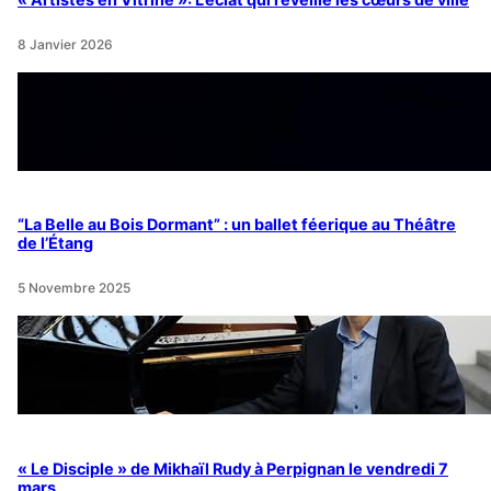
8 Janvier 2026
“La Belle au Bois Dormant” : un ballet féerique au Théâtre
de l’Étang
5 Novembre 2025
« Le Disciple » de Mikhaïl Rudy à Perpignan le vendredi 7
mars