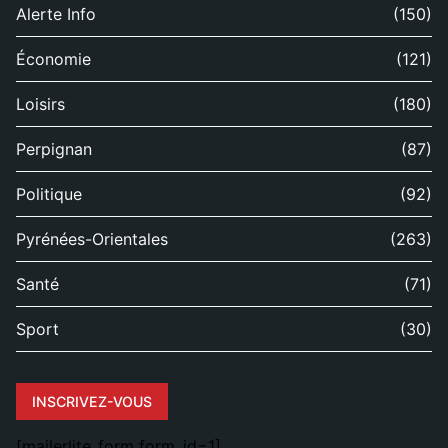
Alerte Info
(150)
Économie
(121)
Loisirs
(180)
Perpignan
(87)
Politique
(92)
Pyrénées-Orientales
(263)
Santé
(71)
Sport
(30)
INSCRIVEZ-VOUS
[mailerlite_form form_id=1]