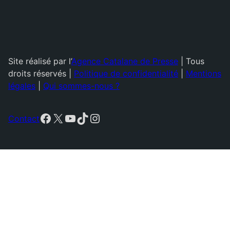
Site réalisé par l’
Agence Catalane de Presse
| Tous
droits réservés |
Politique de confidentialité
|
Mentions
légales
|
Qui sommes-nous ?
Facebook
X
YouTube
TikTok
Instagram
Contact