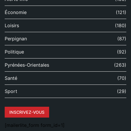
Économie
(121)
Loisirs
(180)
Perpignan
(87)
Politique
(92)
Pyrénées-Orientales
(263)
Santé
(70)
Sport
(29)
INSCRIVEZ-VOUS
[mailerlite_form form_id=1]