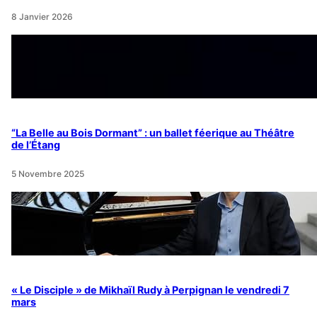
8 Janvier 2026
“La Belle au Bois Dormant” : un ballet féerique au Théâtre
de l’Étang
5 Novembre 2025
« Le Disciple » de Mikhaïl Rudy à Perpignan le vendredi 7
mars