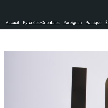
Accueil
Pyrénées-Orientales
Perpignan
Politique
É