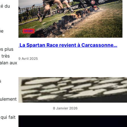
té du
ée
SPORT
La Spartan Race revient à Carcassonne…
es plus
 très
9 Avril 2025
alan aux
s
« Artistes en Vitrine »:
L’éclat qui réveille les cœurs
de ville
eulement
8 Janvier 2026
qui fait
“La Belle au Bois Dormant” :