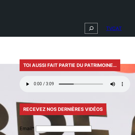
Search
TVCAT
TOI AUSSI FAIT PARTIE DU PATRIMOINE…
RECEVEZ NOS DERNIÈRES VIDÉOS
Email*