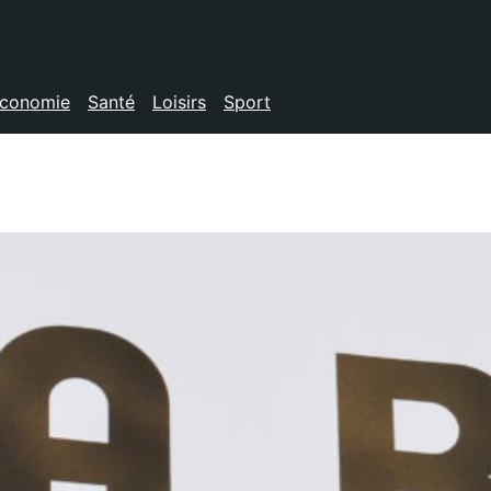
conomie
Santé
Loisirs
Sport