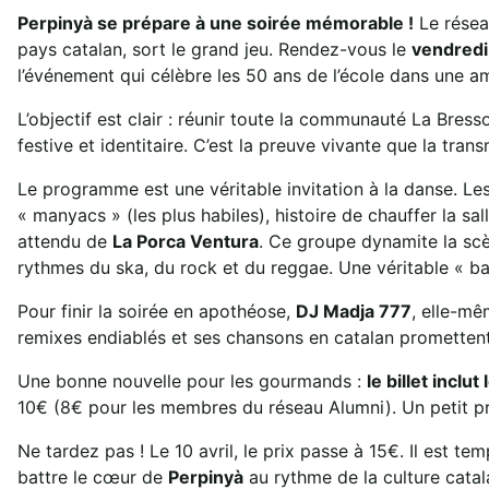
Perpinyà se prépare à une soirée mémorable !
Le réseau
pays catalan, sort le grand jeu. Rendez-vous le
vendredi 
l’événement qui célèbre les 50 ans de l’école dans une 
L’objectif est clair : réunir toute la communauté La Bres
festive et identitaire. C’est la preuve vivante que la trans
Le programme est une véritable invitation à la danse. Les
« manyacs » (les plus habiles), histoire de chauffer la sall
attendu de
La Porca Ventura
. Ce groupe dynamite la scè
rythmes du ska, du rock et du reggae. Une véritable « ba
Pour finir la soirée en apothéose,
DJ Madja 777
, elle-mê
remixes endiablés et ses chansons en catalan promettent d
Une bonne nouvelle pour les gourmands :
le billet inclut
10€ (8€ pour les membres du réseau Alumni). Un petit p
Ne tardez pas ! Le 10 avril, le prix passe à 15€. Il est 
battre le cœur de
Perpinyà
au rythme de la culture catal