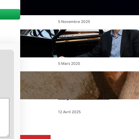
un ballet féerique au Théâtre
de l’Étang
5 Novembre 2025
« Le Disciple » de Mikhaïl
Rudy à Perpignan le
vendredi 7 mars
5 Mars 2025
« Qui est le moins clair » : ce
samedi, 30 actions partout
en France devant les
magasins E.Leclerc
12 Avril 2025