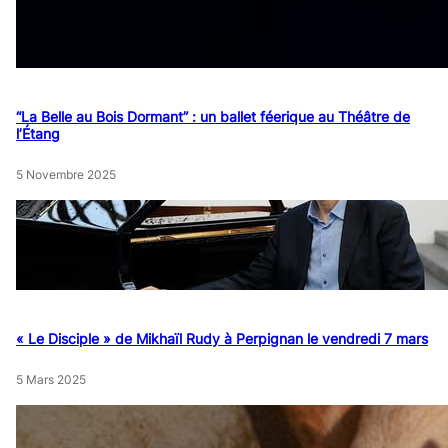
“La Belle au Bois Dormant” : un ballet féerique au Théâtre de
l’Étang
5 Novembre 2025
« Le Disciple » de Mikhaïl Rudy à Perpignan le vendredi 7 mars
5 Mars 2025