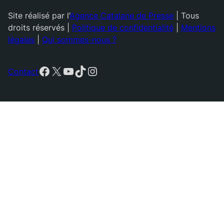
Site réalisé par l’
Agence Catalane de Presse
| Tous
droits réservés |
Politique de confidentialité
|
Mentions
légales
|
Qui sommes-nous ?
Facebook
X
YouTube
TikTok
Instagram
Contact