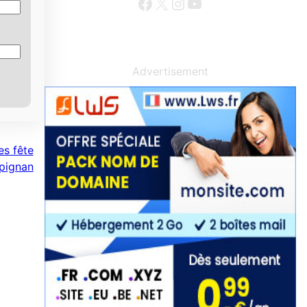
Facebook
X
Instagram
YouTube
Advertisement
es fête
rpignan