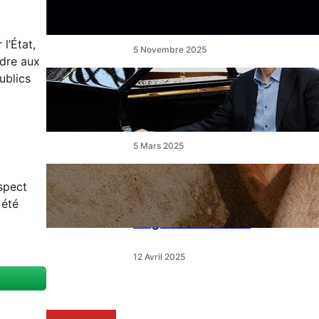
un ballet féerique au Théâtre
de l’Étang
l’État,
5 Novembre 2025
ndre aux
ublics
« Le Disciple » de Mikhaïl
Rudy à Perpignan le
vendredi 7 mars
5 Mars 2025
« Qui est le moins clair » : ce
espect
samedi, 30 actions partout
 été
en France devant les
magasins E.Leclerc
12 Avril 2025