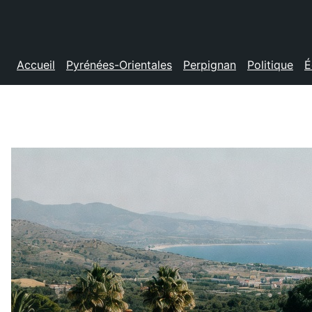
Accueil
Pyrénées-Orientales
Perpignan
Politique
É