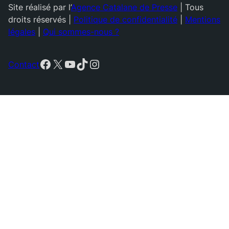
Site réalisé par l’
Agence Catalane de Presse
| Tous
droits réservés |
Politique de confidentialité
|
Mentions
légales
|
Qui sommes-nous ?
Facebook
X
YouTube
TikTok
Instagram
Contact