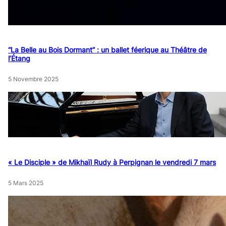
“La Belle au Bois Dormant” : un ballet féerique au Théâtre de
l’Étang
5 Novembre 2025
« Le Disciple » de Mikhaïl Rudy à Perpignan le vendredi 7 mars
5 Mars 2025