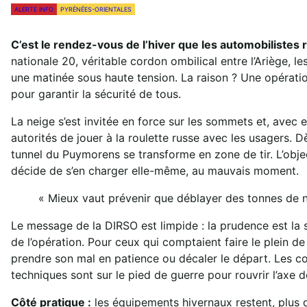
ALERTE INFO
PYRÉNÉES-ORIENTALES
C’est le rendez-vous de l’hiver que les automobilistes r
nationale 20, véritable cordon ombilical entre l’Ariège, l
une matinée sous haute tension. La raison ? Une opérati
pour garantir la sécurité de tous.
La neige s’est invitée en force sur les sommets et, avec e
autorités de jouer à la roulette russe avec les usagers. Dè
tunnel du Puymorens se transforme en zone de tir. L’object
décide de s’en charger elle-même, au mauvais moment.
« Mieux vaut prévenir que déblayer des tonnes de n
Le message de la DIRSO est limpide : la prudence est la s
de l’opération. Pour ceux qui comptaient faire le plein de
prendre son mal en patience ou décaler le départ. Les co
techniques sont sur le pied de guerre pour rouvrir l’axe 
Côté pratique :
les équipements hivernaux restent, plus q