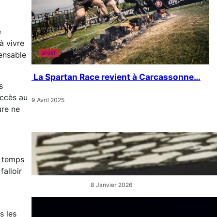
e
à vivre
ensable
SPORT
La Spartan Race revient à Carcassonne…
s
accès au
9 Avril 2025
ure ne
« Artistes en Vitrine »:
L’éclat qui réveille les cœurs
e temps
de ville
falloir
8 Janvier 2026
“La Belle au Bois Dormant” :
s les