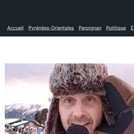
Accueil
Pyrénées-Orientales
Perpignan
Politique
É