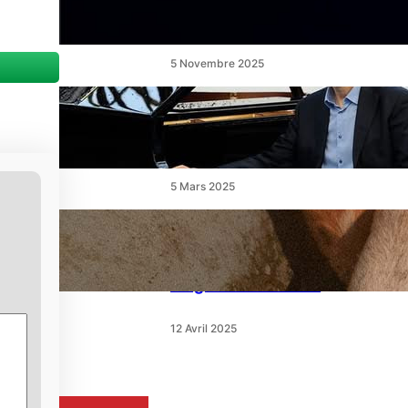
un ballet féerique au Théâtre
de l’Étang
5 Novembre 2025
« Le Disciple » de Mikhaïl
Rudy à Perpignan le
vendredi 7 mars
5 Mars 2025
« Qui est le moins clair » : ce
samedi, 30 actions partout
en France devant les
magasins E.Leclerc
12 Avril 2025