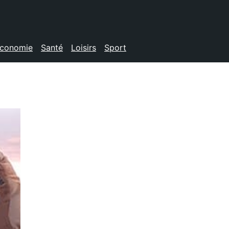
conomie
Santé
Loisirs
Sport