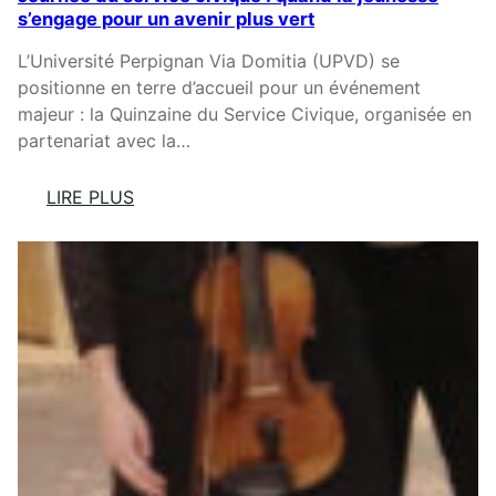
S
À
s’engage pour un avenir plus vert
S
2
C
M
0
L’Université Perpignan Via Domitia (UPVD) se
E
U
0
positionne en terre d’accueil pour un événement
R
N
0
majeur : la Quinzaine du Service Civique, organisée en
B
I
L
partenariat avec la…
È
C
A
R
I
N
LIRE PLUS
E
P
C
:
A
E
J
L
S
O
E
A
U
S
S
R
A
N
I
É
S
E
O
D
N
U
À
S