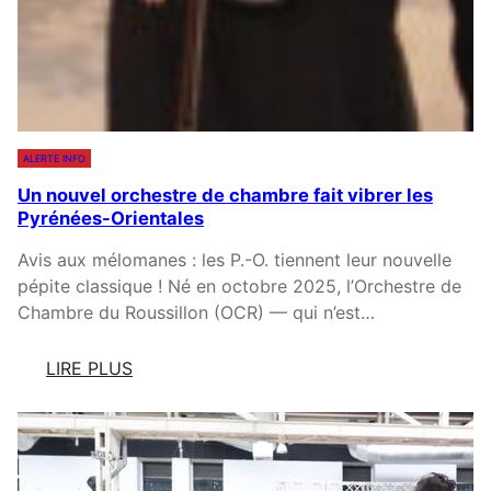
1
E
0
R
0
V
%
I
!
C
E
ALERTE INFO
C
Un nouvel orchestre de chambre fait vibrer les
I
Pyrénées-Orientales
V
I
Avis aux mélomanes : les P.-O. tiennent leur nouvelle
Q
pépite classique ! Né en octobre 2025, l’Orchestre de
U
Chambre du Roussillon (OCR) — qui n’est…
E
:
LIRE PLUS
Q
:
U
U
A
N
N
N