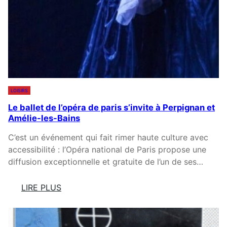
V
L
D
O
’
E
I
A
S
L
N
P
E
N
Y
S
É
R
O
E
É
N
LOISIRS
N
M
É
Le ballet de l’opéra de paris s’invite à Perpignan et
A
Amélie-les-Bains
E
I
S
L
C’est un événement qui fait rimer haute culture avec
-
L
accessibilité : l’Opéra national de Paris propose une
O
O
diffusion exceptionnelle et gratuite de l’un de ses…
R
T
I
C
LIRE PLUS
E
H
:
N
A
L
T
R
E