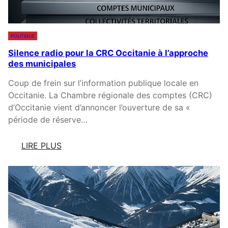
N
P
A
E
N
À
POLITIQUE
E
V
Silence radio pour la CRC Occitanie à l’approche
T
O
des municipales
A
T
M
R
Coup de frein sur l’information publique locale en
É
E
Occitanie. La Chambre régionale des comptes (CRC)
L
P
d’Occitanie vient d’annoncer l’ouverture de sa «
I
O
période de réserve…
E
R
-
T
LIRE PLUS
L
E
:
E
(
S
S
E
I
-
T
L
B
S
E
A
U
N
I
R