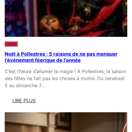
S
D
R
A
E
L
P
L
»
A
R
N
LOISIRS
E
T
Noël à Pollestres : 5 raisons de ne pas manquer
V
E
l’événement féerique de l’année
I
L
E
E
C’est l’heure d’allumer la magie ! À Pollestres, la saison
N
F
des fêtes ne fait pas les choses à moitié. Du vendredi
T
U
5 au dimanche 7…
A
T
U
U
LIRE PLUS
S
R
:
O
D
N
L
A
O
E
N
Ë
R