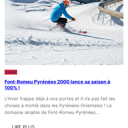
C
N
V
E
S
O
R
T
A
R
D
E
I
É
O
C
P
R
O
A
U
N
R
LOISIRS
)
L
Font-Romeu Pyrénées 2000 lance sa saison à
:
A
100% !
U
C
N
R
L’hiver frappe déjà à nos portes et il n’a pas fait les
E
C
choses à moitié dans les Pyrénées-Orientales ! Le
C
O
domaine skiable de Font-Romeu Pyrénées…
O
C
N
C
LIRE PLUS