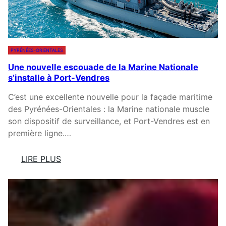
PYRÉNÉES-ORIENTALES
Une nouvelle escouade de la Marine Nationale
s’installe à Port-Vendres
C’est une excellente nouvelle pour la façade maritime
des Pyrénées-Orientales : la Marine nationale muscle
son dispositif de surveillance, et Port-Vendres est en
première ligne.…
LIRE PLUS
:
U
N
E
N