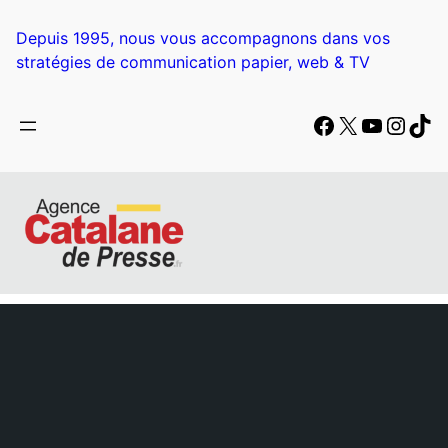
Aller
au
Depuis 1995, nous vous accompagnons dans vos
contenu
stratégies de communication papier, web & TV
Facebook
X
YouTub
Insta
Tik