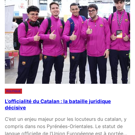
D
O
L
U
A
V
J
E
E
L
U
O
N
R
E
C
S
H
S
E
E
S
S
T
’
R
POLITIQUE
E
E
L’officialité du Catalan : la bataille juridique
N
D
décisive
G
E
A
C
C’est un enjeu majeur pour les locuteurs du catalan, y
G
H
compris dans nos Pyrénées-Orientales. Le statut de
E
A
langue officielle de l’Union Européenne est à portée…