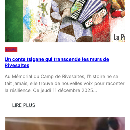
U
D
R
E
I
L
D
’
I
E
Q
S
U
P
LOISIRS
E
O
Un conte tsigane qui transcende les murs de
D
I
Rivesaltes
É
R
C
P
Au Mémorial du Camp de Rivesaltes, l’histoire ne se
I
O
tait jamais, elle trouve de nouvelles voix pour raconter
S
U
la résilience. Ce jeudi 11 décembre 2025…
I
R
V
S
LIRE PLUS
E
O
:
U
U
T
N