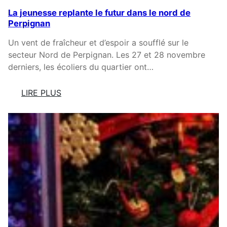
N
E
La jeunesse replante le futur dans le nord de
S
G
Perpignan
T
O
A
U
Un vent de fraîcheur et d’espoir a soufflé sur le
L
R
secteur Nord de Perpignan. Les 27 et 28 novembre
L
M
derniers, les écoliers du quartier ont…
E
A
À
N
LIRE PLUS
P
D
:
O
I
L
R
S
A
T
E
J
-
:
E
V
«
U
E
N
N
S
E
D
O
S
R
N
S
E
A
E