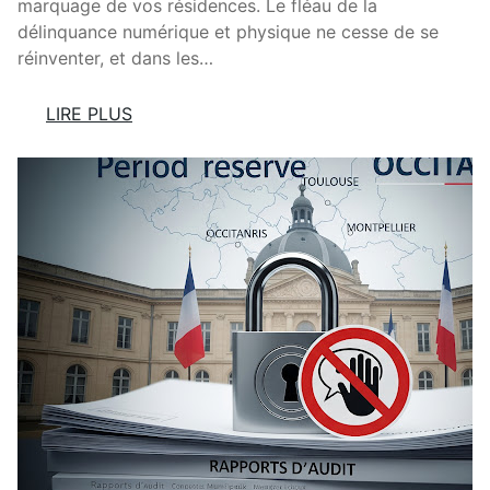
A
marquage de vos résidences. Le fléau de la
R
délinquance numérique et physique ne cesse de se
I
réinventer, et dans les…
S
S
LIRE PLUS
’
:
I
L
N
’
V
A
I
R
T
N
E
A
À
Q
P
U
E
E
R
F
P
R
I
A
G
P