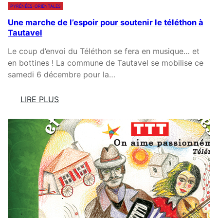
C
PYRÉNÉES-ORIENTALES
T
R
A
Une marche de l’espoir pour soutenir le téléthon à
É
T
Tautavel
N
A
É
L
Le coup d’envoi du Téléthon se fera en musique… et
E
A
en bottines ! La commune de Tautavel se mobilise ce
S
N
samedi 6 décembre pour la…
-
:
O
L
LIRE PLUS
R
A
:
I
B
U
E
A
N
N
T
E
T
A
M
A
I
A
L
L
R
E
L
C
S
E
H
J
E