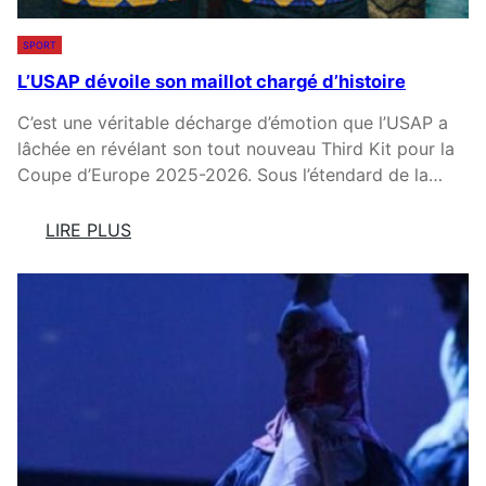
É
I
V
E
SPORT
É
U
L’USAP dévoile son maillot chargé d’histoire
N
X
E
M
C’est une véritable décharge d’émotion que l’USAP a
M
E
lâchée en révélant son tout nouveau Third Kit pour la
E
N
Coupe d’Europe 2025-2026. Sous l’étendard de la…
N
A
T
C
LIRE PLUS
F
E
:
É
L
L
E
E
’
R
S
U
I
F
S
Q
O
A
U
Y
P
E
E
D
D
R
É
E
S