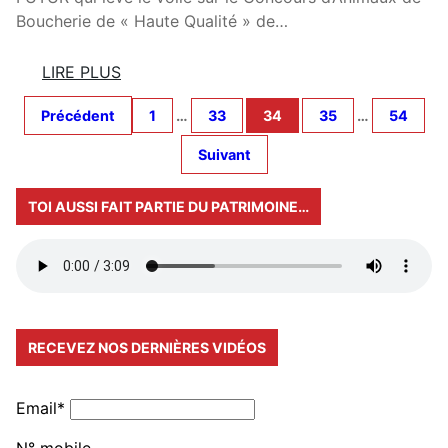
A
S
Boucherie de « Haute Qualité » de…
V
C
E
E
LIRE PLUS
L
N
:
D
Précédent
1
…
33
34
35
…
54
L
E
E
Suivant
L
S
E
V
TOI AUSSI FAIT PARTIE DU PATRIMOINE…
S
A
M
C
U
H
R
E
S
S
D
E
RECEVEZ NOS DERNIÈRES VIDÉOS
E
N
R
S
I
A
Email*
V
N