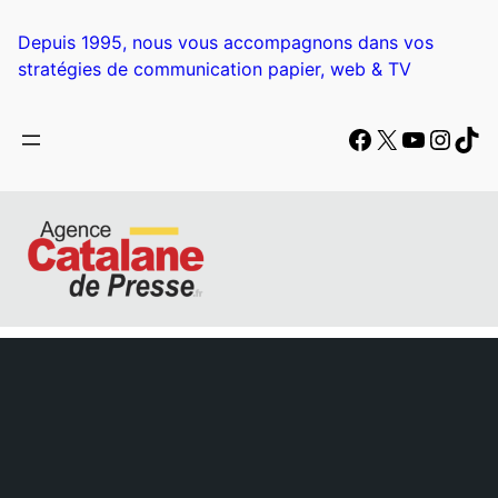
Aller
au
Depuis 1995, nous vous accompagnons dans vos
contenu
stratégies de communication papier, web & TV
Facebook
X
YouTub
Insta
Tik