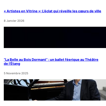
« Artistes en Vitrine »: L’éclat qui réveille les cœurs de ville
8 Janvier 2026
“La Belle au Bois Dormant” : un ballet féerique au Théâtre
de l’Étang
5 Novembre 2025