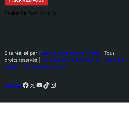
INSCRIVEZ-VOUS
[mailerlite_form form_id=1]
Site réalisé par l’
Agence Catalane de Presse
| Tous
droits réservés |
Politique de confidentialité
|
Mentions
légales
|
Qui sommes-nous ?
Facebook
X
YouTube
TikTok
Instagram
Contact