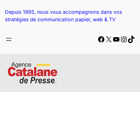
Aller
au
Depuis 1995, nous vous accompagnons dans vos
contenu
stratégies de communication papier, web & TV
Facebook
X
YouTub
Insta
Tik