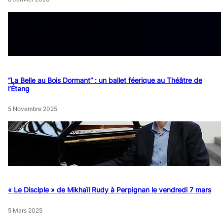
“La Belle au Bois Dormant” : un ballet féerique au Théâtre de
l’Étang
5 Novembre 2025
« Le Disciple » de Mikhaïl Rudy à Perpignan le vendredi 7 mars
5 Mars 2025