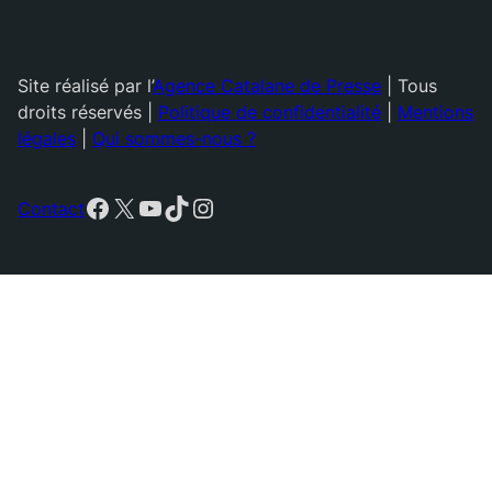
Site réalisé par l’
Agence Catalane de Presse
| Tous
droits réservés |
Politique de confidentialité
|
Mentions
légales
|
Qui sommes-nous ?
Facebook
X
YouTube
TikTok
Instagram
Contact