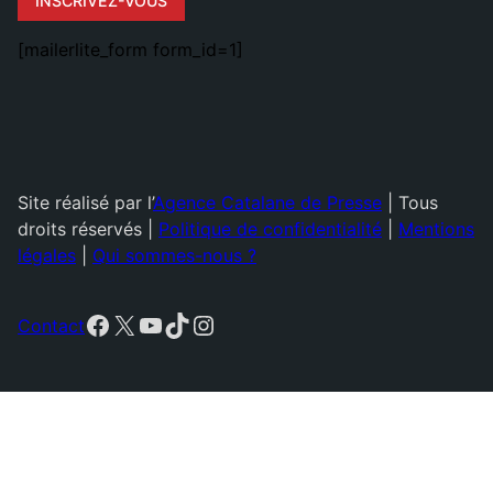
INSCRIVEZ-VOUS
[mailerlite_form form_id=1]
Site réalisé par l’
Agence Catalane de Presse
| Tous
droits réservés |
Politique de confidentialité
|
Mentions
légales
|
Qui sommes-nous ?
Facebook
X
YouTube
TikTok
Instagram
Contact