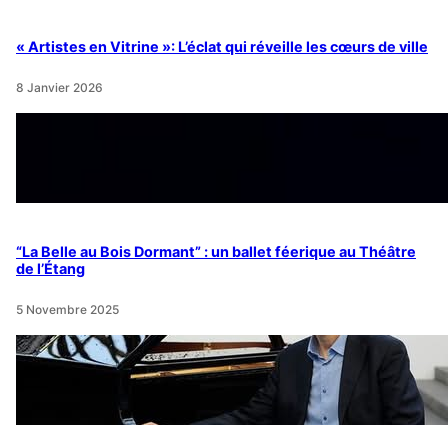
« Artistes en Vitrine »: L’éclat qui réveille les cœurs de ville
8 Janvier 2026
“La Belle au Bois Dormant” : un ballet féerique au Théâtre
de l’Étang
5 Novembre 2025