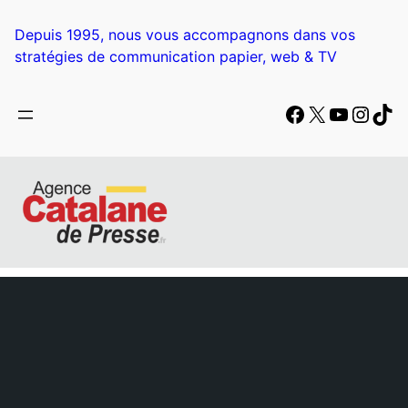
Aller
au
Depuis 1995, nous vous accompagnons dans vos
contenu
stratégies de communication papier, web & TV
Facebook
X
YouTub
Insta
Tik