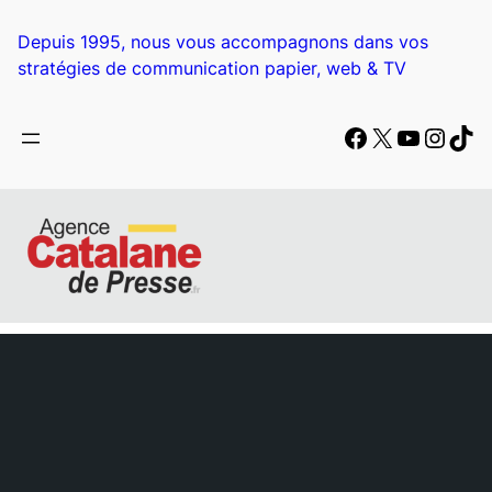
Aller
au
Depuis 1995, nous vous accompagnons dans vos
contenu
stratégies de communication papier, web & TV
Facebook
X
YouTub
Insta
Tik