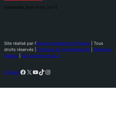
[mailerlite_form form_id=1]
Site réalisé par l’
Agence Catalane de Presse
| Tous
droits réservés |
Politique de confidentialité
|
Mentions
légales
|
Qui sommes-nous ?
Facebook
X
YouTube
TikTok
Instagram
Contact