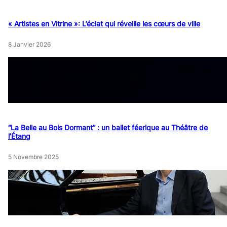
« Artistes en Vitrine »: L’éclat qui réveille les cœurs de ville
8 Janvier 2026
“La Belle au Bois Dormant” : un ballet féerique au Théâtre de
l’Étang
5 Novembre 2025